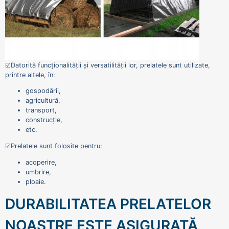
☑️Datorită funcționalității și versatilității lor, prelatele sunt utilizate,
printre altele, în:
gospodării,
agricultură,
transport,
construcție,
etc.
☑️Prelatele sunt folosite pentru:
acoperire,
umbrire,
ploaie.
DURABILITATEA PRELATELOR
NOASTRE ESTE ASIGURATĂ