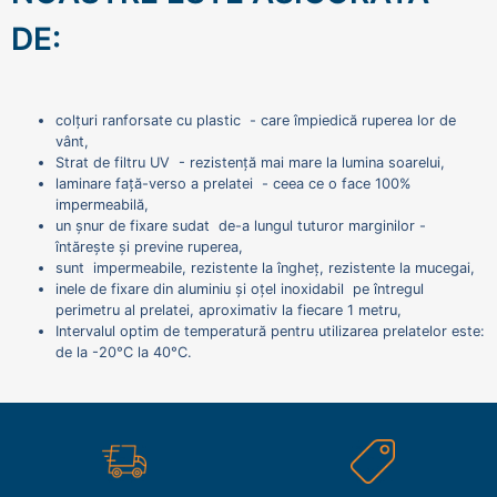
DE:
colțuri ranforsate cu plastic - care împiedică ruperea lor de
vânt,
Strat de filtru UV - rezistență mai mare la lumina soarelui,
laminare față-verso a prelatei - ceea ce o face 100%
impermeabilă,
un șnur de fixare sudat de-a lungul tuturor marginilor -
întărește și previne ruperea,
sunt impermeabile, rezistente la îngheț, rezistente la mucegai,
inele de fixare din aluminiu și oțel inoxidabil pe întregul
perimetru al prelatei, aproximativ la fiecare 1 metru,
Intervalul optim de temperatură pentru utilizarea prelatelor este:
de la -20°C la 40°C.