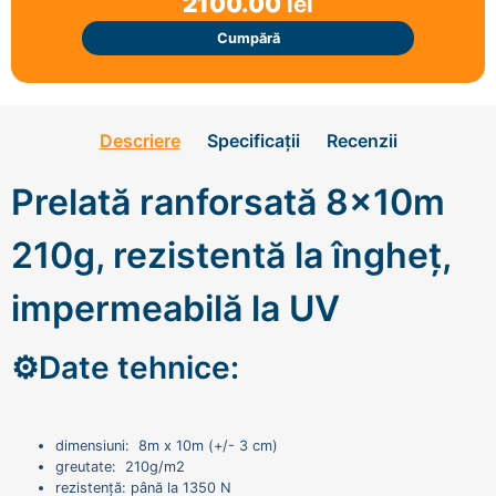
2100.00
lei
Cumpără
Descriere
Specificații
Recenzii
Prelată ranforsată 8x10m
210g, rezistentă la îngheț,
impermeabilă la UV
⚙️Date tehnice:
dimensiuni: 8m x 10m (+/- 3 cm)
greutate: 210g/m2
rezistență: până la 1350 N