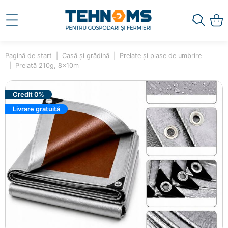
Pagină de start
Casă și grădină
Prelate și plase de umbrire
Prelată 210g, 8x10m
Credit 0%
Livrare gratuită
×
Ai adăugat în coș