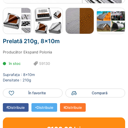
Prelată 210g, 8x10m
59130
2100.00 lei
Prelată 210g, 8x10m
Mai adaugă produse
Finalizează comanda
Producător
Ekspand Polonia
în stoc
59130
Suprafața : 8x10m
Densitate : 210g
În favorite
Compară
Distribuie
Distribuie
Distribuie