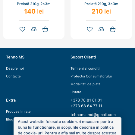
Prelată 210g, 2x3m
Prelată 210g, 3x3m
140
lei
210
lei
Tehno MS
Suport Clienți
Despre noi
Termeni si conditii
Contacte
Protectia Consumatorului
Modalități de plată
Livrare
Extra
+373 78 81 81 01
+373 68 64 77 11
Produse in rate
tehnoms.md@gmail.com
Blog
Acest website folosete cookie-uri necesare pentru
buna lui functionare, in scopurile descrise in politica
de cookie-uri. Pentru a afla mai multe despre acestea