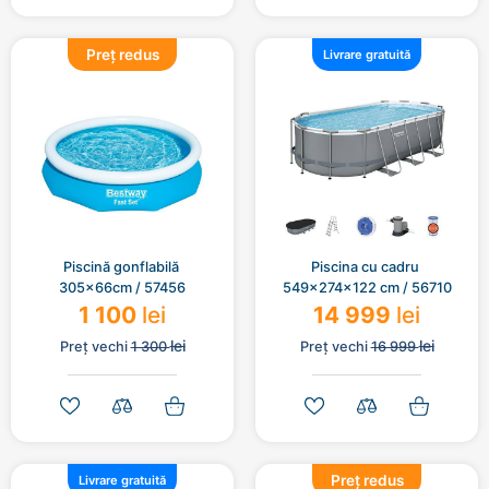
Preț redus
Livrare gratuită
Piscină gonflabilă 
Piscina cu cadru 
305x66cm / 57456
549x274x122 cm / 56710
1 100
lei
14 999
lei
lei
lei
Preț vechi
1 300
Preț vechi
16 999
Preț redus
Livrare gratuită