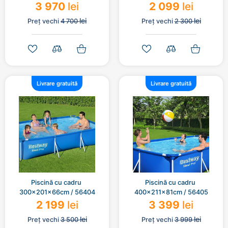
3 970
lei
2 099
lei
lei
lei
Preț vechi
4 700
Preț vechi
2 300
Livrare gratuită
Livrare gratuită
Piscină cu cadru 
Piscină cu cadru 
300x201x66cm / 56404
400x211x81cm / 56405
2 199
lei
3 399
lei
lei
lei
Preț vechi
3 500
Preț vechi
3 999