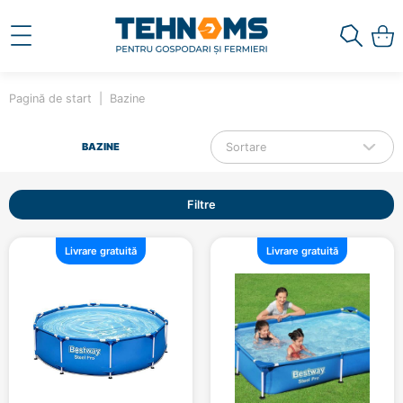
Pagină de start
Bazine
Sortare
BAZINE
Filtre
Livrare gratuită
Livrare gratuită