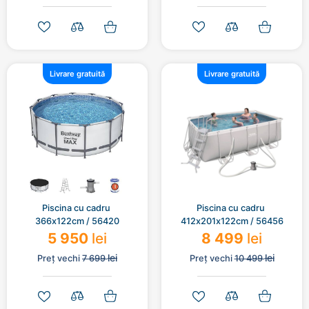
Livrare gratuită
Livrare gratuită
Piscina cu cadru 
Piscina cu cadru 
366х122cm / 56420
412х201х122cm / 56456
5 950
lei
8 499
lei
lei
lei
Preț vechi
7 699
Preț vechi
10 499