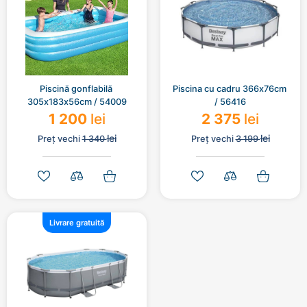
Piscină gonflabilă 
Piscina cu cadru 366х76cm 
305х183х56cm / 54009
/ 56416
1 200
lei
2 375
lei
lei
lei
Preț vechi
1 340
Preț vechi
3 199
Livrare gratuită