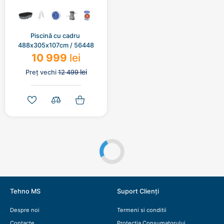
Piscină cu cadru 
488х305х107cm / 56448
10 999
lei
lei
Preț vechi
12 499
Tehno MS
Suport Clienți
Despre noi
Termeni si conditii
Contacte
Protectia Consumatorului