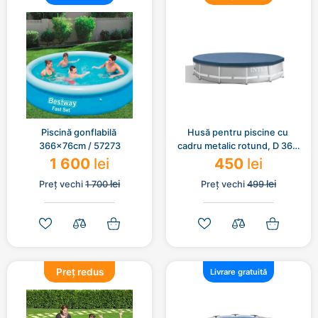
Piscină gonflabilă 
Husă pentru piscine cu 
366x76cm / 57273
cadru metalic rotund, D 366 
cm, 28031
1 600
lei
450
lei
lei
lei
Preț vechi
1 700
Preț vechi
499
Preț redus
Livrare gratuită