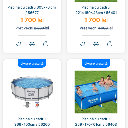
Piscina cu cadru 305х76 cm 
Piscină cu cadru 
/ 56677
221x150x43cm / 56401
1 700
lei
1 700
lei
lei
lei
Preț vechi
2 399
Preț vechi
1 900
Livrare gratuită
Livrare gratuită
Piscina cu cadru 
Piscină cu cadru 
366x100cm / 56260
259x170x61cm / 56403