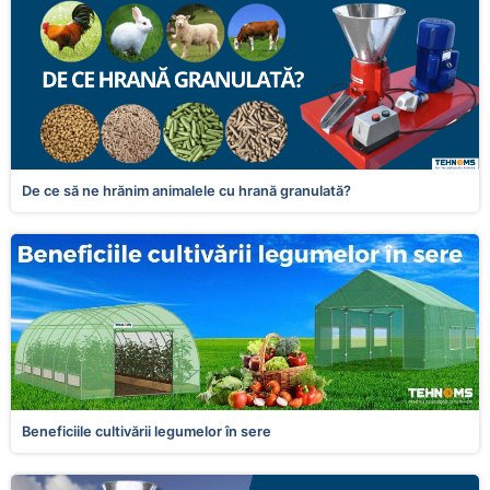
De ce să ne hrănim animalele cu hrană granulată?
Beneficiile cultivării legumelor în sere