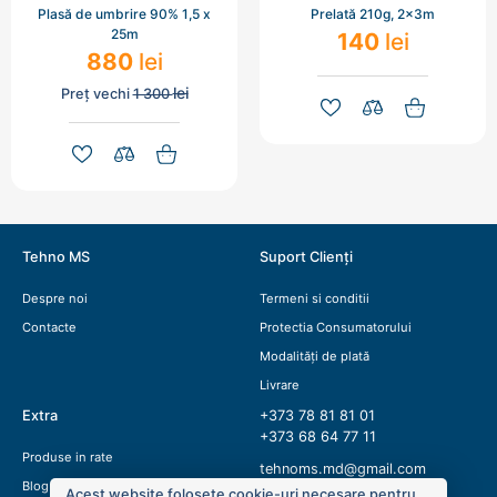
Plasă de umbrire 90% 1,5 x
Prelată 210g, 2x3m
25m
140
lei
880
lei
lei
Preț vechi
1 300
Tehno MS
Suport Clienți
Despre noi
Termeni si conditii
Contacte
Protectia Consumatorului
Modalități de plată
Livrare
Extra
+373 78 81 81 01
+373 68 64 77 11
Produse in rate
tehnoms.md@gmail.com
Blog
Acest website folosete cookie-uri necesare pentru