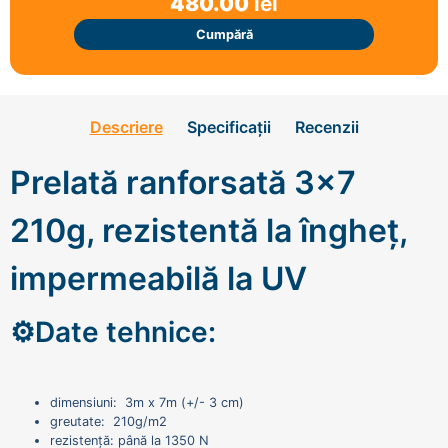
480.00
lei
Cumpără
Descriere
Specificații
Recenzii
Prelată ranforsată 3x7
210g, rezistentă la îngheț,
impermeabilă la UV
⚙️Date tehnice:
dimensiuni: 3m x 7m (+/- 3 cm)
greutate: 210g/m2
rezistență: până la 1350 N