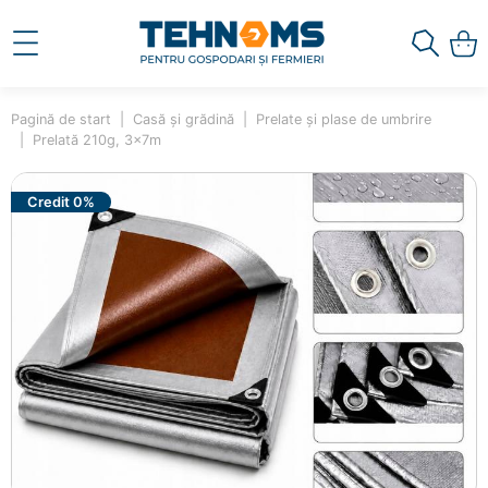
Pagină de start
Casă și grădină
Prelate și plase de umbrire
Prelată 210g, 3x7m
Credit 0%
×
Ai adăugat în coș