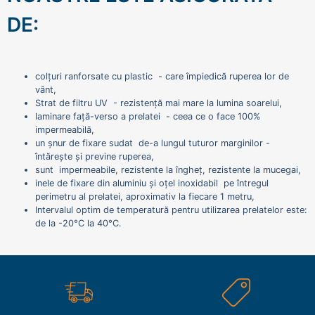
DE:
colțuri ranforsate cu plastic - care împiedică ruperea lor de
vânt,
Strat de filtru UV - rezistență mai mare la lumina soarelui,
laminare față-verso a prelatei - ceea ce o face 100%
impermeabilă,
un șnur de fixare sudat de-a lungul tuturor marginilor -
întărește și previne ruperea,
sunt impermeabile, rezistente la îngheț, rezistente la mucegai,
inele de fixare din aluminiu și oțel inoxidabil pe întregul
perimetru al prelatei, aproximativ la fiecare 1 metru,
Intervalul optim de temperatură pentru utilizarea prelatelor este:
de la -20°C la 40°C.