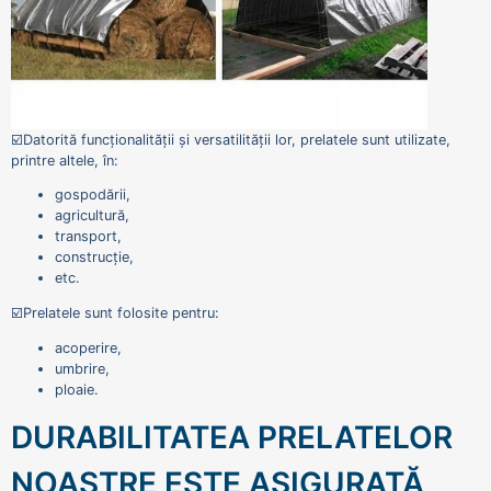
☑️Datorită funcționalității și versatilității lor, prelatele sunt utilizate,
printre altele, în:
gospodării,
agricultură,
transport,
construcție,
etc.
☑️Prelatele sunt folosite pentru:
acoperire,
umbrire,
ploaie.
DURABILITATEA PRELATELOR
NOASTRE ESTE ASIGURATĂ