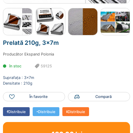
Prelată 210g, 3x7m
59125
480.00 lei
Prelată 210g, 3x7m
Mai adaugă produse
Finalizează comanda
Producător
Ekspand Polonia
în stoc
59125
Suprafața : 3x7m
Densitate : 210g
În favorite
Compară
Distribuie
Distribuie
Distribuie