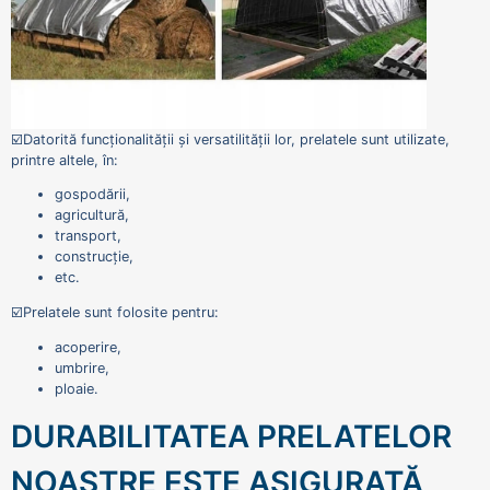
☑️Datorită funcționalității și versatilității lor, prelatele sunt utilizate,
printre altele, în:
gospodării,
agricultură,
transport,
construcție,
etc.
☑️Prelatele sunt folosite pentru:
acoperire,
umbrire,
ploaie.
DURABILITATEA PRELATELOR
NOASTRE ESTE ASIGURATĂ