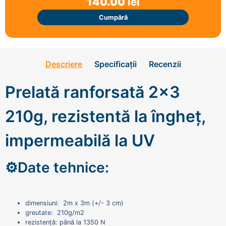
140.00
lei
Cumpără
Descriere
Specificații
Recenzii
Prelată ranforsată 2x3
210g, rezistentă la îngheț,
impermeabilă la UV
⚙️Date tehnice:
dimensiuni: 2m x 3m (+/- 3 cm)
greutate: 210g/m2
rezistență: până la 1350 N