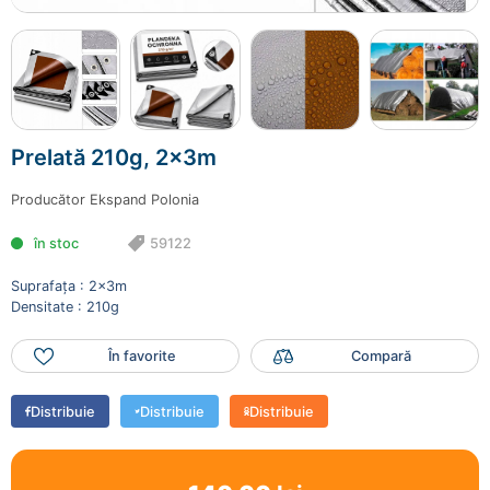
Prelată 210g, 2x3m
59122
140.00 lei
Prelată 210g, 2x3m
Mai adaugă produse
Finalizează comanda
Producător
Ekspand Polonia
în stoc
59122
Suprafața : 2x3m
Densitate : 210g
În favorite
Compară
Distribuie
Distribuie
Distribuie