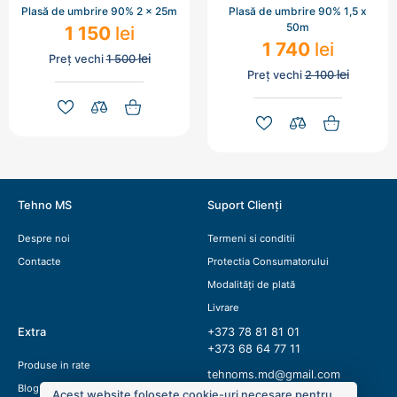
Plasă de umbrire 90% 2 x 25m
Plasă de umbrire 90% 1,5 x
50m
1 150
lei
1 740
lei
lei
Preț vechi
1 500
lei
Preț vechi
2 100
Tehno MS
Suport Clienți
Despre noi
Termeni si conditii
Contacte
Protectia Consumatorului
Modalități de plată
Livrare
Extra
+373 78 81 81 01
+373 68 64 77 11
Produse in rate
tehnoms.md@gmail.com
Blog
Acest website folosete cookie-uri necesare pentru