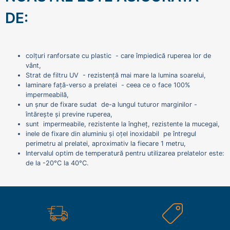
DE:
colțuri ranforsate cu plastic - care împiedică ruperea lor de
vânt,
Strat de filtru UV - rezistență mai mare la lumina soarelui,
laminare față-verso a prelatei - ceea ce o face 100%
impermeabilă,
un șnur de fixare sudat de-a lungul tuturor marginilor -
întărește și previne ruperea,
sunt impermeabile, rezistente la îngheț, rezistente la mucegai,
inele de fixare din aluminiu și oțel inoxidabil pe întregul
perimetru al prelatei, aproximativ la fiecare 1 metru,
Intervalul optim de temperatură pentru utilizarea prelatelor este:
de la -20°C la 40°C.