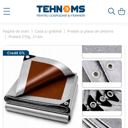
Pagină de start
Casă și grădină
Prelate și plase de umbrire
Prelată 210g, 2x3m
Credit 0%
×
Ai adăugat în coș