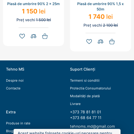
Plasă de umbrire 90% 2 x 25m
Plasă de umbrire 90% 1,5 x
50m
1 150
lei
1 740
lei
lei
Preț vechi
1 500
lei
Preț vechi
2 100
Tehno MS
Suport Clienți
Despre noi
Termeni si conditii
Contacte
Protectia Consumatorului
Modalități de plată
Livrare
Extra
+373 78 81 81 01
+373 68 64 77 11
Produse in rate
tehnoms.md@gmail.com
Blog
Acest website folosete cookie-uri necesare pentru