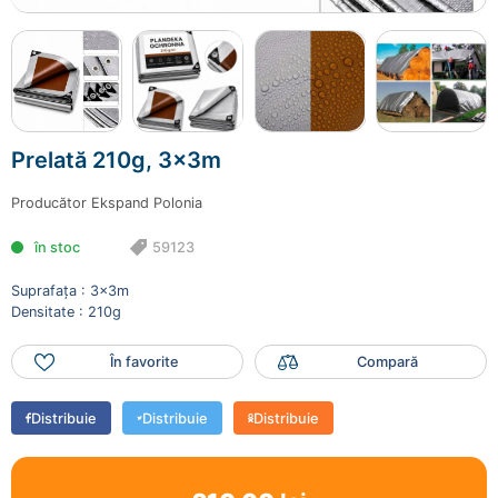
Prelată 210g, 3x3m
59123
210.00 lei
Prelată 210g, 3x3m
Mai adaugă produse
Finalizează comanda
Producător
Ekspand Polonia
în stoc
59123
Suprafața : 3x3m
Densitate : 210g
În favorite
Compară
Distribuie
Distribuie
Distribuie