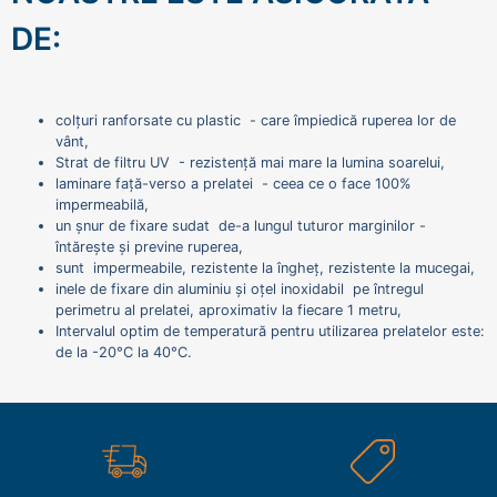
DE:
colțuri ranforsate cu plastic - care împiedică ruperea lor de
vânt,
Strat de filtru UV - rezistență mai mare la lumina soarelui,
laminare față-verso a prelatei - ceea ce o face 100%
impermeabilă,
un șnur de fixare sudat de-a lungul tuturor marginilor -
întărește și previne ruperea,
sunt impermeabile, rezistente la îngheț, rezistente la mucegai,
inele de fixare din aluminiu și oțel inoxidabil pe întregul
perimetru al prelatei, aproximativ la fiecare 1 metru,
Intervalul optim de temperatură pentru utilizarea prelatelor este:
de la -20°C la 40°C.