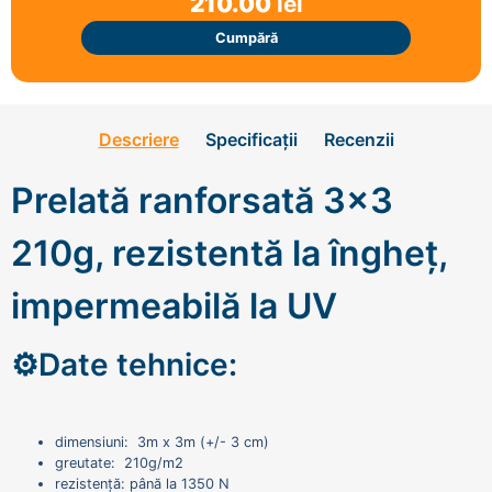
210.00
lei
Cumpără
Descriere
Specificații
Recenzii
Prelată ranforsată 3x3
210g, rezistentă la îngheț,
impermeabilă la UV
⚙️Date tehnice:
dimensiuni: 3m x 3m (+/- 3 cm)
greutate: 210g/m2
rezistență: până la 1350 N