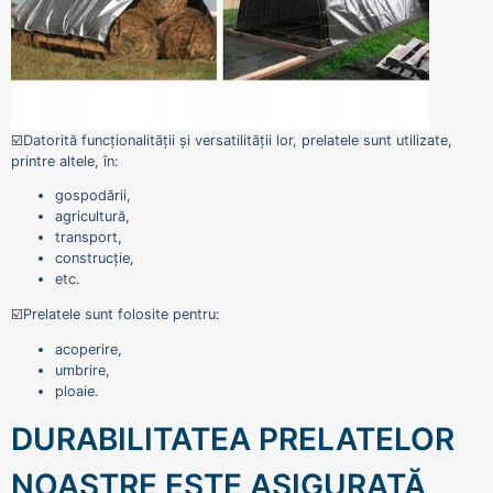
☑️Datorită funcționalității și versatilității lor, prelatele sunt utilizate,
printre altele, în:
gospodării,
agricultură,
transport,
construcție,
etc.
☑️Prelatele sunt folosite pentru:
acoperire,
umbrire,
ploaie.
DURABILITATEA PRELATELOR
NOASTRE ESTE ASIGURATĂ