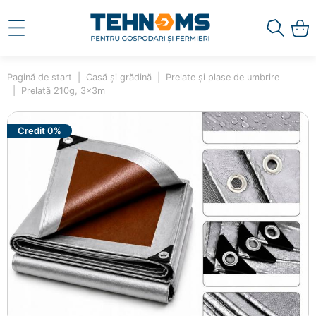
Pagină de start
Casă și grădină
Prelate și plase de umbrire
Prelată 210g, 3x3m
Credit 0%
×
Ai adăugat în coș