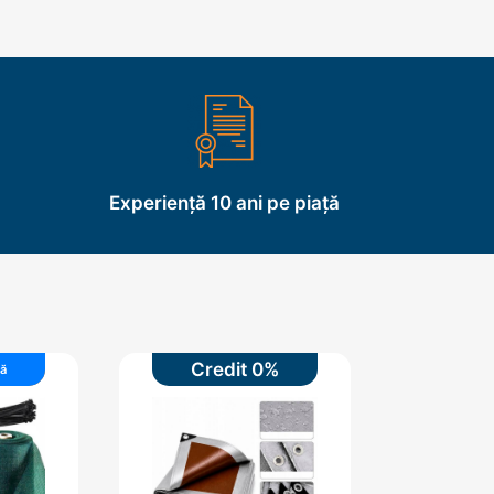
Experiență 10 ani pe piață
s
Credit 0%
Cre