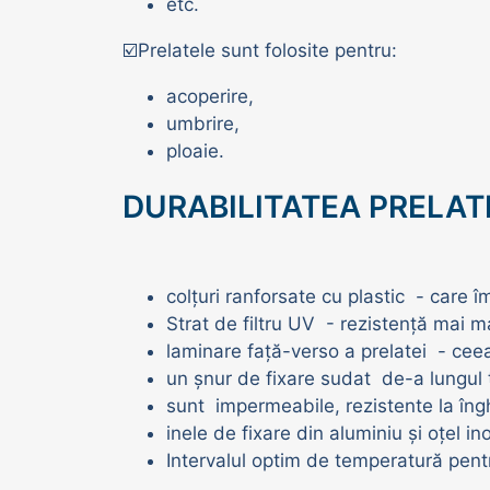
etc.
☑️Prelatele sunt folosite pentru:
acoperire,
umbrire,
ploaie.
DURABILITATEA PRELAT
colțuri ranforsate cu plastic - care î
Strat de filtru UV - rezistență mai m
laminare față-verso a prelatei - ce
un șnur de fixare sudat de-a lungul t
sunt impermeabile, rezistente la îng
inele de fixare din aluminiu și oțel in
Intervalul optim de temperatură pentr