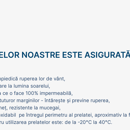
ELOR NOASTRE ESTE ASIGURATĂ
mpiedică ruperea lor de vânt,
are la lumina soarelui,
ea ce o face 100% impermeabilă,
uturor marginilor - întărește și previne ruperea,
heț, rezistente la mucegai,
oxidabil pe întregul perimetru al prelatei, aproximativ la 
u utilizarea prelatelor este: de la -20°C la 40°C.