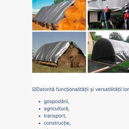
☑️Datorită funcționalității și versatilității lo
gospodării,
agricultură,
transport,
construcție,