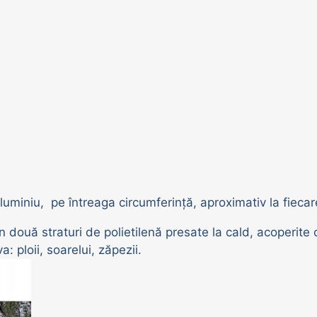
uminiu, pe întreaga circumferință, aproximativ la fiecar
uă straturi de polietilenă presate la cald, acoperite c
: ploii, soarelui, zăpezii.