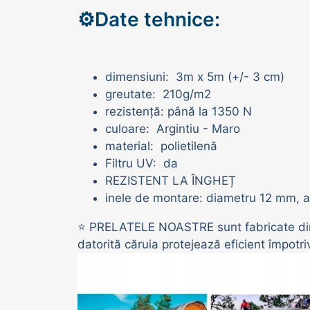
⚙️Date tehnice:
Adăpători vaci | oi | porci
dimensiuni: 3m x 5m (+/- 3 cm)
greutate: 210g/m2
rezistență: până la 1350 N
culoare: Argintiu - Maro
material: polietilenă
Filtru UV: da
REZISTENT LA ÎNGHEȚ
inele de montare: diametru 12 mm, al
⭐ PRELATELE NOASTRE sunt fabricate din do
datorită căruia protejează eficient împotriva