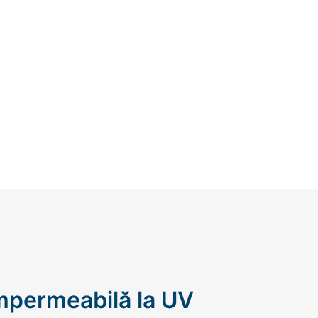
Piese aparate de muls
Cuști pentru iepuri |
prepelițe
Accesorii pentru cuști
Becuri infraroșu | Suport
becuri
Cuști pentru transport
Ingrijire animale
impermeabilă la UV