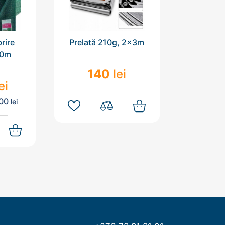
rire
Prelată 210g, 2x3m
Prelată
50m
140
lei
2
ei
700
lei