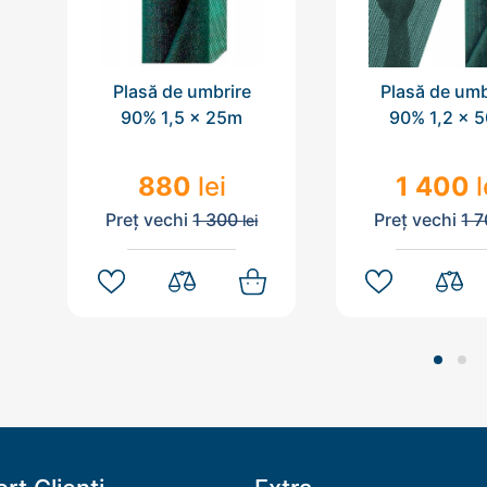
Plasă de umbrire
Plasă de umb
90% 1,5 x 25m
90% 1,2 x 
880
lei
1 400
l
Preț vechi
1 300
Preț vechi
1 
lei