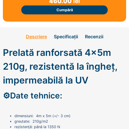
460.00
lei
Cumpără
Descriere
Specificații
Recenzii
Prelată ranforsată 4x5m
210g, rezistentă la îngheț,
impermeabilă la UV
⚙️Date tehnice:
dimensiuni: 4m x 5m (+/- 3 cm)
greutate: 210g/m2
rezistență: până la 1350 N