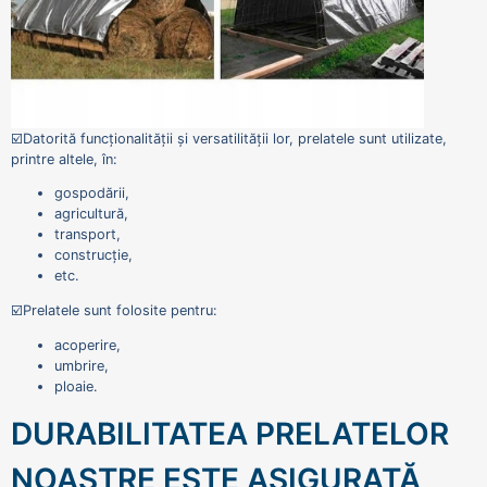
☑️Datorită funcționalității și versatilității lor, prelatele sunt utilizate,
printre altele, în:
gospodării,
agricultură,
transport,
construcție,
etc.
☑️Prelatele sunt folosite pentru:
acoperire,
umbrire,
ploaie.
DURABILITATEA PRELATELOR
NOASTRE ESTE ASIGURATĂ