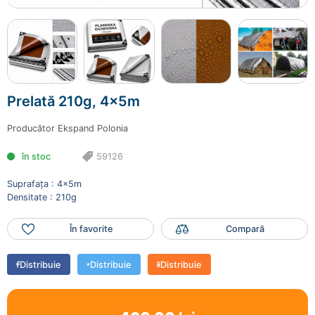
Prelată 210g, 4x5m
59126
460.00 lei
Prelată 210g, 4x5m
Mai adaugă produse
Finalizează comanda
Producător
Ekspand Polonia
în stoc
59126
Suprafața : 4x5m
Densitate : 210g
În favorite
Compară
Distribuie
Distribuie
Distribuie