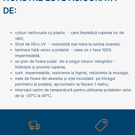
DE:
colțuri ranforsate cu plastic - care împiedică ruperea lor de
vânt,
Strat de filtru UV - rezistență mai mare la lumina soarelui,
laminare față-verso a prelatei - ceea ce o face 100%
impermeabilă,
un șnur de fixare sudat de-a lungul tuturor marginilor -
întărește și previne ruperea,
sunt impermeabile, rezistente la îngheț, rezistente la mucegai,
inele de fixare din aluminiu și oțel inoxidabil pe întregul
perimetru al prelatei, aproximativ la fiecare 1 metru,
Intervalul optim de temperatură pentru utilizarea prelatelor este:
de la -20°C la 40°C.