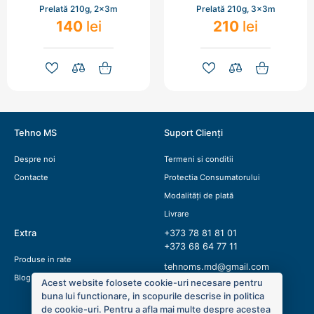
Prelată 210g, 2x3m
Prelată 210g, 3x3m
140
lei
210
lei
Tehno MS
Suport Clienți
Despre noi
Termeni si conditii
Contacte
Protectia Consumatorului
Modalități de plată
Livrare
Extra
+373 78 81 81 01
+373 68 64 77 11
Produse in rate
tehnoms.md@gmail.com
Blog
Acest website folosete cookie-uri necesare pentru
buna lui functionare, in scopurile descrise in politica
de cookie-uri. Pentru a afla mai multe despre acestea