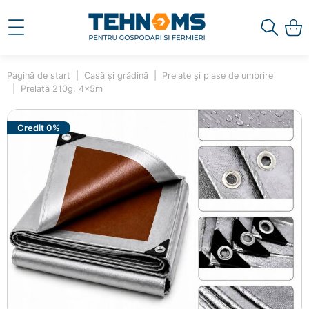
Pagină de start
Casă și grădină
Prelate și plase de umbrire
Prelată 210g, 4x5m
Credit 0%
×
Ai adăugat în coș