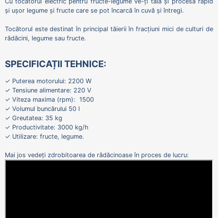
Cu tocătorul electric pentru fructe-legume ve-ți tăia și procesa rapid
și ușor legume și fructe care se pot încarcă în cuvă și întregi.
Tocătorul este destinat în principal tăierii în fracțiuni mici de culturi de
rădăcini, legume sau fructe.
SPECIFICAȚII TEHNICE:
✓ Puterea motorului: 2200 W
✓ Tensiune alimentare: 220 V
✓ Viteza maxima (rpm): 1500
✓ Volumul buncărului 50 l
✓ Greutatea: 35 kg
✓ Productivitate: 3000 kg/h
✓ Utilizare: fructe, legume.
Mai jos vedeți zdrobitoarea de rădăcinoase în proces de lucru: