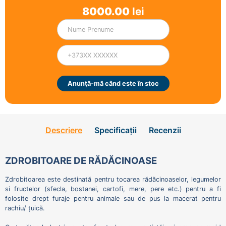
8000.00
lei
Anunţă-mă când este în stoc
Descriere
Specificații
Recenzii
ZDROBITOARE DE RĂDĂCINOASE
Zdrobitoarea este destinată pentru tocarea rădăcinoaselor, legumelor
si fructelor (sfecla, bostanei, cartofi, mere, pere etc.) pentru a fi
folosite drept furaje pentru animale sau de pus la macerat pentru
rachiu/ țuică.