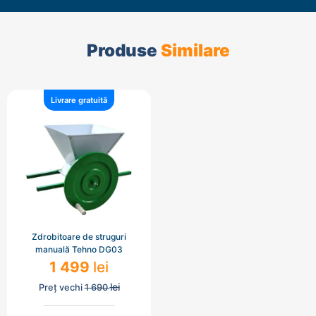
Produse
Similare
Livrare gratuită
Zdrobitoare de struguri
manuală Tehno DG03
1 499
lei
lei
Preț vechi
1 690