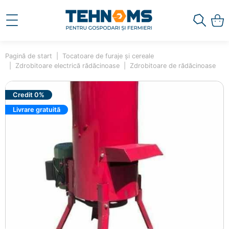
Pagină de start
Tocatoare de furaje și cereale
Zdrobitoare electrică rădăcinoase
Zdrobitoare de rădăcinoase
Credit 0%
Livrare gratuită