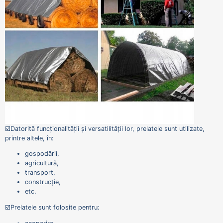
☑️Datorită funcționalității și versatilității lor, prelatele sunt utilizate,
printre altele, în:
gospodării,
agricultură,
transport,
construcție,
etc.
☑️Prelatele sunt folosite pentru: