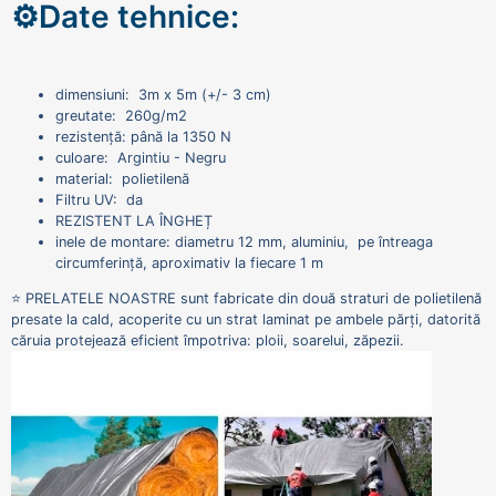
⚙️Date tehnice:
dimensiuni: 3m x 5m (+/- 3 cm)
greutate: 260g/m2
rezistență: până la 1350 N
culoare: Argintiu - Negru
material: polietilenă
Filtru UV: da
REZISTENT LA ÎNGHEȚ
inele de montare: diametru 12 mm, aluminiu, pe întreaga
circumferință, aproximativ la fiecare 1 m
⭐ PRELATELE NOASTRE sunt fabricate din două straturi de polietilenă
presate la cald, acoperite cu un strat laminat pe ambele părți, datorită
căruia protejează eficient împotriva: ploii, soarelui, zăpezii.