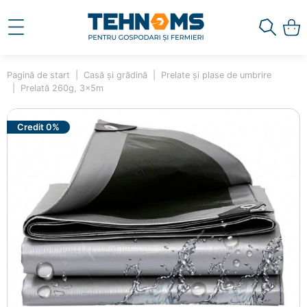
Pagină de start
Casă și grădină
Prelate și plase de umbrire
Prelată 260g, 3x5m
Credit 0%