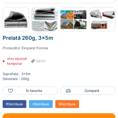
Prelată 260g, 3x5m
Producător
Ekspand Polonia
stoc epuizat
59131
temporar
Suprafața : 3x5m
Densitate : 260g
În favorite
Compară
Distribuie
Distribuie
Distribuie