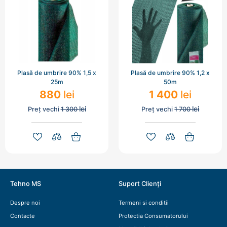
Plasă de umbrire 90% 1,5 x
Plasă de umbrire 90% 1,2 x
25m
50m
880
lei
1 400
lei
lei
lei
Preț vechi
1 300
Preț vechi
1 700
Tehno MS
Suport Clienți
Despre noi
Termeni si conditii
Contacte
Protectia Consumatorului