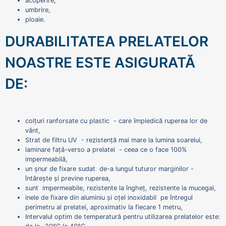
acoperire,
umbrire,
ploaie.
DURABILITATEA PRELATELOR
NOASTRE ESTE ASIGURATĂ
DE:
colțuri ranforsate cu plastic - care împiedică ruperea lor de
vânt,
Strat de filtru UV - rezistență mai mare la lumina soarelui,
laminare față-verso a prelatei - ceea ce o face 100%
impermeabilă,
un șnur de fixare sudat de-a lungul tuturor marginilor -
întărește și previne ruperea,
sunt impermeabile, rezistente la îngheț, rezistente la mucegai,
inele de fixare din aluminiu și oțel inoxidabil pe întregul
perimetru al prelatei, aproximativ la fiecare 1 metru,
Intervalul optim de temperatură pentru utilizarea prelatelor este: