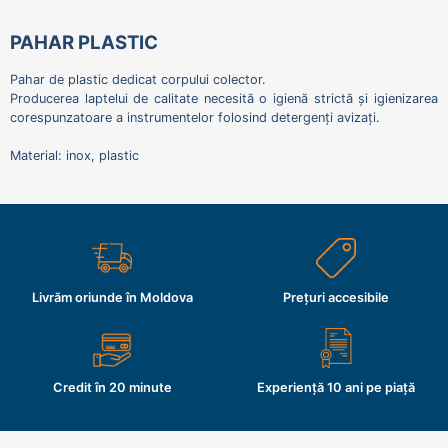
PAHAR PLASTIC
Pahar de plastic dedicat corpului colector.
Producerea laptelui de calitate necesită o igienă strictă și igienizarea
corespunzatoare a instrumentelor folosind detergenți avizați.
Material: inox, plastic
Livrăm oriunde în Moldova
Prețuri accesibile
Credit în 20 minute
Experiență 10 ani pe piață