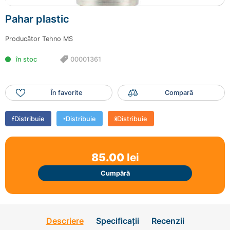
Finalizează comanda
Pahar plastic
Producător
Tehno MS
în stoc
00001361
În favorite
Compară
Distribuie
Distribuie
Distribuie
85.00
lei
Cumpără
Descriere
Specificații
Recenzii