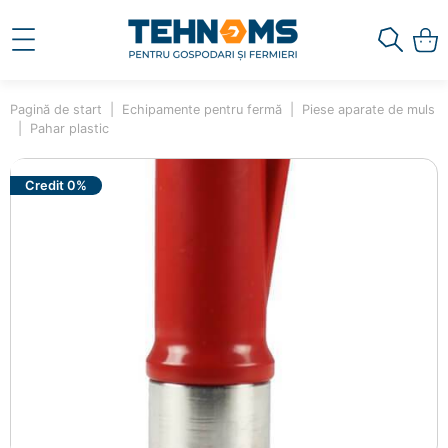
Pagină de start
Echipamente pentru fermă
Piese aparate de muls
Pahar plastic
Credit 0%
×
Ai adăugat în coș
Pahar plastic
00001361
85.00 lei
Mai adaugă produse