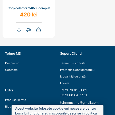
Corp colector 240cc complet
420
lei
Tehno MS
Suport Clienți
Despre noi
Termeni si conditii
Contacte
Protectia Consumatorului
Modalități de plată
Livrare
Extra
+373 78 81 81 01
+373 68 64 77 11
Produse in rate
tehnoms.md@gmail.com
Blog
Acest website folosete cookie-uri necesare pentru
buna lui functionare, in scopurile descrise in politica