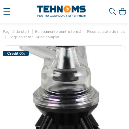
Pagină de start
Echipamente pentru fermă
Piese aparate de muls
Corp colector 160cc complet
Credit 0%
×
Ai adăugat în coș
Corp colector 160cc complet
10001459
280.00 lei