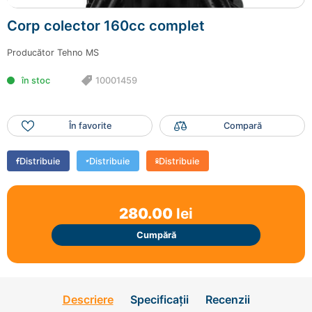
Mai adaugă produse
Corp colector 160cc complet
Finalizează comanda
Producător
Tehno MS
în stoc
10001459
În favorite
Compară
Distribuie
Distribuie
Distribuie
280.00
lei
Cumpără
Descriere
Specificații
Recenzii