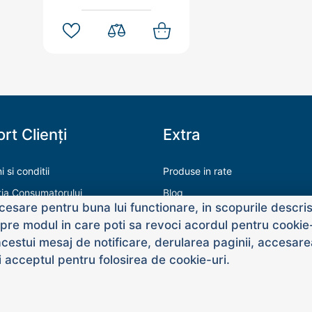
rt Clienți
Extra
 si conditii
Produse in rate
tia Consumatorului
Blog
esare pentru buna lui functionare, in scopurile descrise
ăți de plată
re modul in care poti sa revoci acordul pentru cookie-u
acestui mesaj de notificare, derularea paginii, accesare
dai acceptul pentru folosirea de cookie-uri.
nt rezervate. Created by
MiniCode