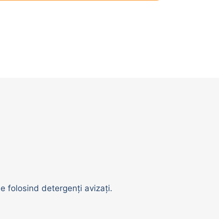
Piese aparate de muls
Cuști pentru iepuri |
prepelițe
Accesorii pentru cuști
Becuri infraroșu | Suport
becuri
Cuști pentru transport
Ingrijire animale
e folosind detergenți avizați.