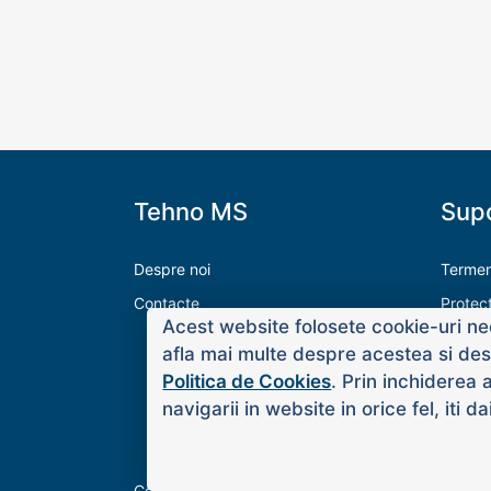
Tehno MS
Supo
Despre noi
Termeni
Contacte
Protec
Acest website folosete cookie-uri nec
Modalit
afla mai multe despre acestea si desp
Livrare
Politica de Cookies
. Prin inchiderea 
navigarii in website in orice fel, iti 
Copyright © 2020 Tehno MS. Toate drepturile su