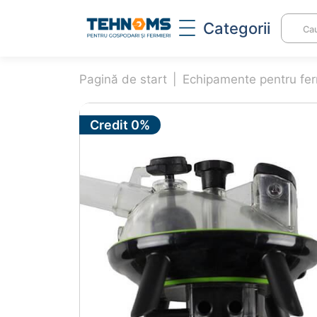
Categorii
Pagină de start
GRANULATOARE FURAJE
Echipamente pentru fe
INC
Granulatoare
In
Credit 0%
Matrice și role
Pi
granulatoare
in
TOCATOARE DE FURAJE ȘI
CAS
CEREALE
Se
Tocator pentru furaje
Pr
Zdrobitoare electrică
um
rădăcinoase
Si
Moară de cereale
ac
Amestecător furaje
Si