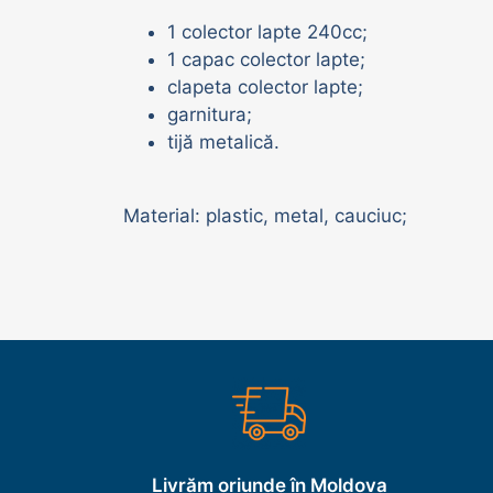
Adăpători vaci | oi | porci
1 colector lapte 240cc;
1 capac colector lapte;
clapeta colector lapte;
garnitura;
tijă metalică.
Material: plastic, metal, cauciuc;
Livrăm oriunde în Moldova