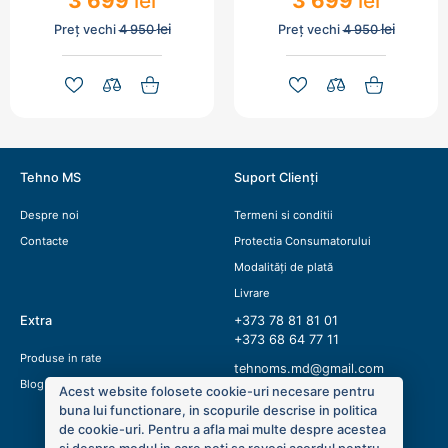
3 699
lei
3 699
lei
lei
lei
Preț vechi
4 950
Preț vechi
4 950
Tehno MS
Suport Clienți
Despre noi
Termeni si conditii
Contacte
Protectia Consumatorului
Modalități de plată
Livrare
Extra
+373 78 81 81 01
+373 68 64 77 11
Produse in rate
tehnoms.md@gmail.com
Blog
Acest website folosete cookie-uri necesare pentru
buna lui functionare, in scopurile descrise in politica
de cookie-uri. Pentru a afla mai multe despre acestea