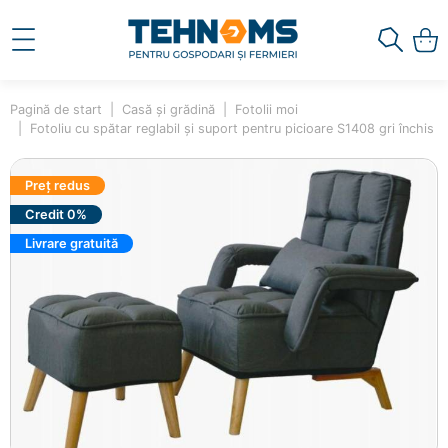
Pagină de start
Casă și grădină
Fotolii moi
Fotoliu cu spătar reglabil și suport pentru picioare S1408 gri închis
Preț redus
Credit 0%
Livrare gratuită
×
Ai adăugat în coș