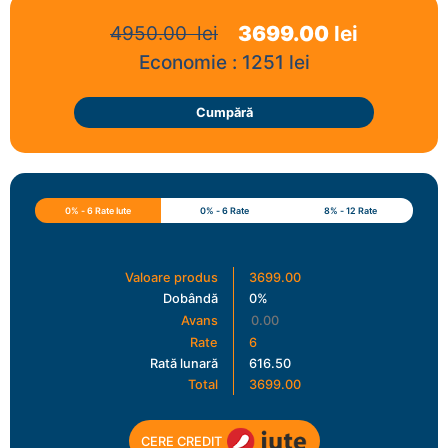
3699.00
lei
4950.00
lei
Economie :
1251
lei
Cumpără
0% - 6 Rate Iute
0% - 6 Rate
8% - 12 Rate
Valoare produs
3699.00
Dobândă
0%
Avans
Rate
6
Rată lunară
616.50
Total
3699.00
CERE CREDIT