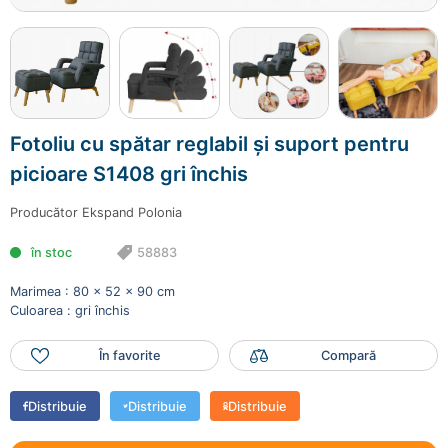
Fotoliu cu spătar reglabil și
suport pentru picioare S1408
gri închis
58883
3699.00 lei
Fotoliu cu spătar reglabil și suport pentru
Mai adaugă produse
picioare S1408 gri închis
Finalizează comanda
Producător
Ekspand Polonia
în stoc
58883
Marimea : 80 x 52 x 90 cm
Culoarea : gri închis
În favorite
Compară
Distribuie
Distribuie
Distribuie