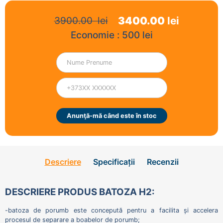
3400.00
lei
3900.00
lei
Economie :
500
lei
Anunţă-mă când este în stoc
Descriere
Specificații
Recenzii
DESCRIERE PRODUS BATOZA H2:
-batoza de porumb este concepută pentru a facilita și accelera
procesul de separare a boabelor de porumb;