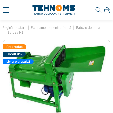
Pagină de start
Echipamente pentru fermă
Batoze de porumb
Batoza H2
Preț redus
Credit 0%
Livrare gratuită