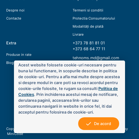
Despre noi
Termeni si conditii
Contacte
Protectia Consumatorului
Modalități de plată
Livrare
Extra
+373 78 81 81 01
+373 68 64 77 11
Produse in rate
tehnoms.md@gmail.com
Blog
Acest website folosete cookie-uri necesare pentru
buna lui functionare, in scopurile descrise in politica
de cookie-uri. Pentru a afla mai multe despre acestea
si despre modul in care poti sa revoci acordul pentru
cookie-urile folosite, te rugam sa consulti
Politica de
Cookies
. Prin inchiderea acestui mesaj de notificare,
derularea paginii, accesarea link-urilor sau
continuarea navigarii in website in orice fel, iti dai
acceptul pentru folosirea de cookie-uri.
De acord
Copyright © 2020 Tehno MS. Toate drepturile sunt rezervate. Created by
MiniCode