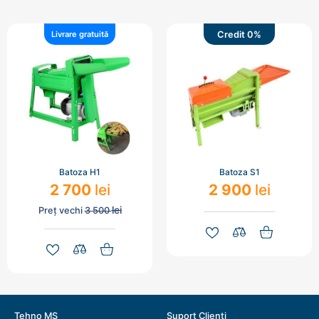
Credit 0%
Livrare gratuită
Batoza H1
Batoza S1
2 700
lei
2 900
lei
lei
Preț vechi
3 500
Tehno MS
Suport Clienți