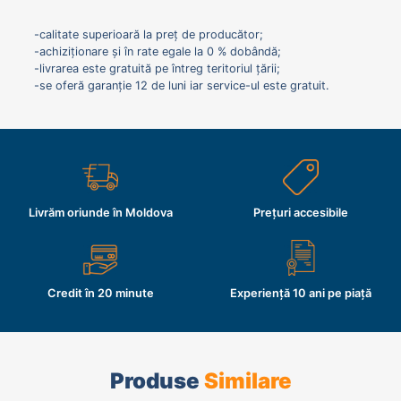
-calitate superioară la preț de producător;
-achiziționare și în rate egale la 0 % dobândă;
-livrarea este gratuită pe întreg teritoriul țării;
-se oferă garanție 12 de luni iar service-ul este gratuit.
Livrăm oriunde în Moldova
Prețuri accesibile
Credit în 20 minute
Experiență 10 ani pe piață
Produse
Similare