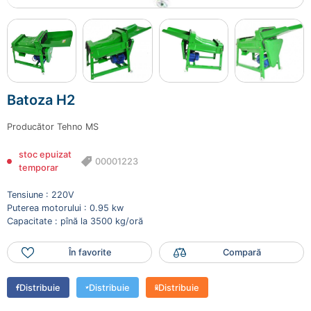
Batoza H2
Producător
Tehno MS
stoc epuizat
00001223
temporar
Tensiune : 220V
Puterea motorului : 0.95 kw
Capacitate : pînă la 3500 kg/oră
În favorite
Compară
Distribuie
Distribuie
Distribuie