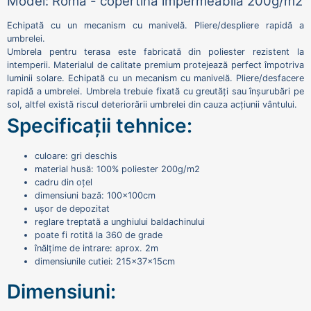
Model: Roma - copertină impermeabilă 200g/m2
Echipată cu un mecanism cu manivelă. Pliere/despliere rapidă a
umbrelei.
Umbrela pentru terasa este fabricată din poliester rezistent la
intemperii. Materialul de calitate premium protejează perfect împotriva
luminii solare. Echipată cu un mecanism cu manivelă. Pliere/desfacere
rapidă a umbrelei. Umbrela trebuie fixată cu greutăți sau înșurubări pe
sol, altfel există riscul deteriorării umbrelei din cauza acțiunii vântului.
Specificații tehnice:
culoare: gri deschis
material husă: 100% poliester 200g/m2
cadru din oțel
dimensiuni bază: 100x100cm
ușor de depozitat
reglare treptată a unghiului baldachinului
poate fi rotită la 360 de grade
înălțime de intrare: aprox. 2m
dimensiunile cutiei: 215x37x15cm
Dimensiuni: