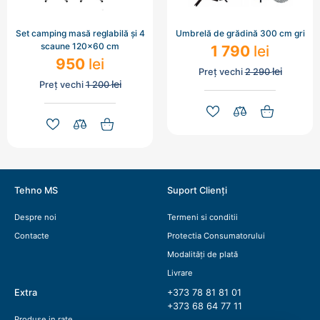
Set camping masă reglabilă și 4
Umbrelă de grădină 300 cm gri
scaune 120x60 cm
1 790
lei
950
lei
lei
Preț vechi
2 290
lei
Preț vechi
1 200
Tehno MS
Suport Clienți
Despre noi
Termeni si conditii
Contacte
Protectia Consumatorului
Modalități de plată
Livrare
Extra
+373 78 81 81 01
+373 68 64 77 11
Produse in rate