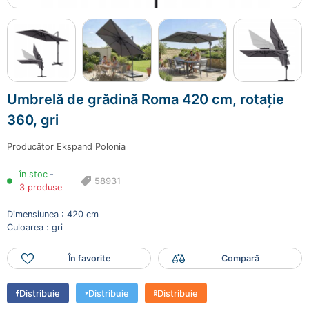
58931
4700.00 lei
Mai adaugă produse
Finalizează comanda
Umbrelă de grădină Roma 420 cm, rotație
360, gri
Producător
Ekspand Polonia
în stoc
-
58931
3 produse
Dimensiunea : 420 cm
Culoarea : gri
În favorite
Compară
Distribuie
Distribuie
Distribuie