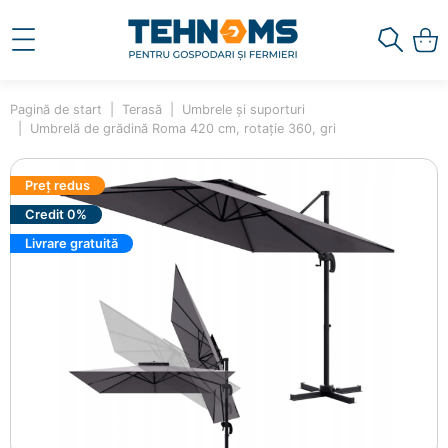
Pagină de start
Terasă
Umbrele și suporturi
Umbrelă de grădină Roma 420 cm, rotație 360, gri
Preț redus
Credit 0%
Livrare gratuită
×
Ai adăugat în coș
Umbrelă de grădină Roma 420
cm, rotație 360, gri