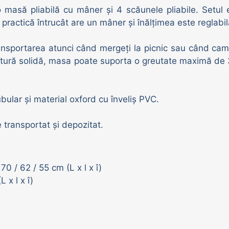
masă pliabilă cu mâner și 4 scăunele pliabile. Setul es
ractică întrucât are un mâner și înălțimea este reglabil
ansportarea atunci când mergeți la picnic sau când cam
tură solidă, masa poate suporta o greutate maximă de 3
bular și material oxford cu înveliș PVC.
e transportat și depozitat.
 / 62 / 55 cm (L x l x î)
 x l x î)
)