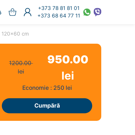
+373 78 81 81 01
+373 68 64 77 11
ne 120x60 cm
MAȘINI DE PELETAT
Peletizatoare
Matrice și role
950.00
1200.00
peletizatoare
lei
lei
ECHIPAMENTE PENTRU
FERMĂ
×
Economie :
250
lei
re
Aparate de muls vaci
Cumpără
Aparate de muls oi |
i
capre
Batoze de porumb
Mașini de penit | opărit