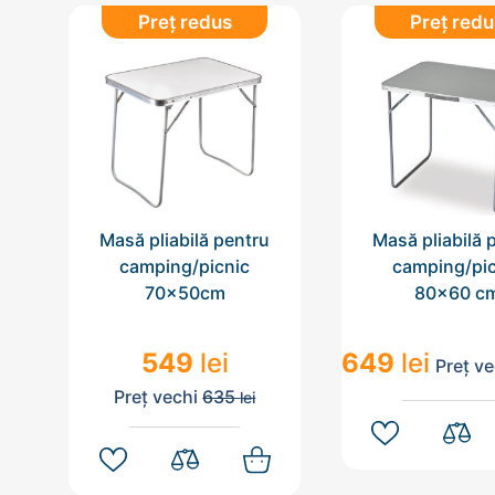
Preț redus
Preț redu
Masă pliabilă pentru
Masă pliabilă 
camping/picnic
camping/pic
70x50cm
80x60 c
549
lei
649
lei
Preț v
Preț vechi
635
lei