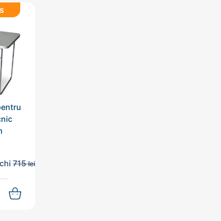
s
pentru
nic
m
echi
715
lei