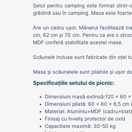
Setul pentru camping este format dintr-o 
Adăpători vaci | oi | porci
grădină sau în camping. Masa este foarte p
Are un cadru ușor. Mânerul facilitează tr
cm, 62 cm și 70 cm. Pentru ca are o struc
MDF conferă stabilitate acestei mese.
Scăunele incluse sunt fabricate din oțel tu
Masa și scăunelele sunt pliabile și ușor d
Specificațiile setului de picnic:
Dimensiuni masă extinsă:120 x 60 x 70
Dimensiuni pliată: 60 x 60 x 6,5 cm (L
Material: Aluminiu+MDF (cadru+blat
Finisaj cu înveliș protector de oxid
Capacitate maximă: 30-50 kg