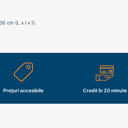
6 cm (L x l x î)
Prețuri accesibile
Credit în 20 minute