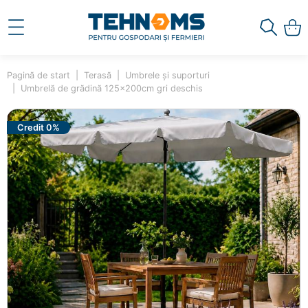
Pagină de start
Terasă
Umbrele și suporturi
Umbrelă de grădină 125x200cm gri deschis
Credit 0%
×
Ai adăugat în coș
Umbrelă de grădină
125x200cm gri deschis