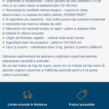
✔ Stabilitate și durabilitate – tuburi groase de oțel (diametru 37/38
mm) și un cadru masiv al baldachinului (12x18 mm)
✔ Rezistență la condițiile meteorologice – vopsire în câmp
electrostatic cu vopsea de înaltă calitate „POWER PAINT”
✔ 6 segmente de copertină – mai multe puncte de susținere înseamnă
o rezistență mai mare la rafalele de vânt
✔ Mecanism de manivelă simplu și rapid – pliere și depliere fără
probleme în câteva secunde
✔ Unghi de înclinare reglabil – umbră unde aveți nevoie
✔ Suprafață mare de acoperire – până la 125x200 cm
✔ Ușor și practic – cântărește doar 5 kg, perfect și pentru călătorii!
Opțiunea suplimentară de ajustare a unghiului copertinei permite
amplasarea versatilă a umbrelei.
Nu va mai trebui să fugi de soare, acum tot ce trebuie să faci este să
ajustezi unghiul copertinei și înălțimea acesteia pentru a te putea
odihni confortabil.
Livrăm oriunde în Moldova
Prețuri accesibile