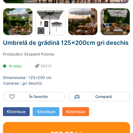
59113
750.00 lei
Mai adaugă produse
Finalizează comanda
Umbrelă de grădină 125x200cm gri deschis
Producător
Ekspand Polonia
în stoc
59113
Dimensiunea : 125x200 cm
Culoarea : gri deschis
În favorite
Compară
Distribuie
Distribuie
Distribuie