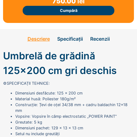
750.00
lei
Cumpără
Descriere
Specificații
Recenzii
Umbrelă de grădină
125x200 cm gri deschis
⚙️SPECIFICAȚII TEHNICE:
Dimensiuni desfăcute: 125 x 200 cm
Material husă: Poliester 180g/m²
Construcție: Țevi de oțel 34/38 mm + cadru baldachin 12x18
mm
Vopsire: Vopsire în câmp electrostatic „POWER PAINT”
Greutate: 5 kg
Dimensiuni pachet: 129 x 13 x 13 cm
Setul nu include greutăți