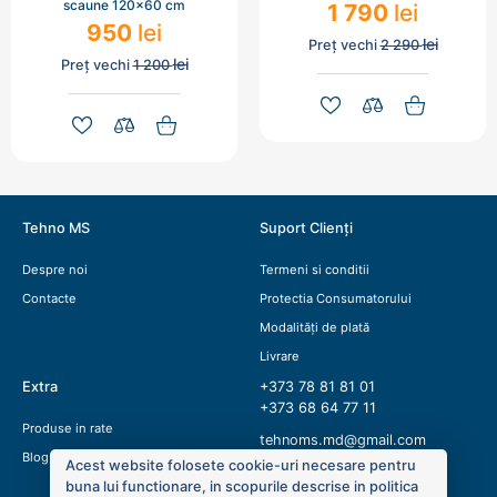
scaune 120x60 cm
1 790
lei
950
lei
lei
Preț vechi
2 290
lei
Preț vechi
1 200
Tehno MS
Suport Clienți
Despre noi
Termeni si conditii
Contacte
Protectia Consumatorului
Modalități de plată
Livrare
Extra
+373 78 81 81 01
+373 68 64 77 11
Produse in rate
tehnoms.md@gmail.com
Blog
Acest website folosete cookie-uri necesare pentru
buna lui functionare, in scopurile descrise in politica