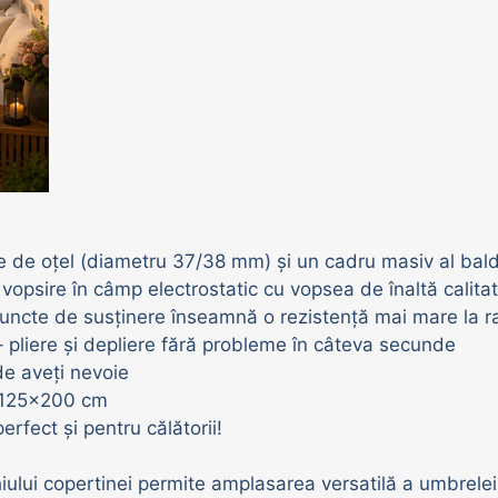
oase de oțel (diametru 37/38 mm) și un cadru masiv al ba
– vopsire în câmp electrostatic cu vopsea de înaltă cali
ncte de susținere înseamnă o rezistență mai mare la ra
 pliere și depliere fără probleme în câteva secunde
de aveți nevoie
a 125x200 cm
erfect și pentru călătorii!
ului copertinei permite amplasarea versatilă a umbrelei