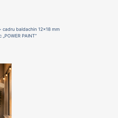
 + cadru baldachin 12x18 mm
tic „POWER PAINT”