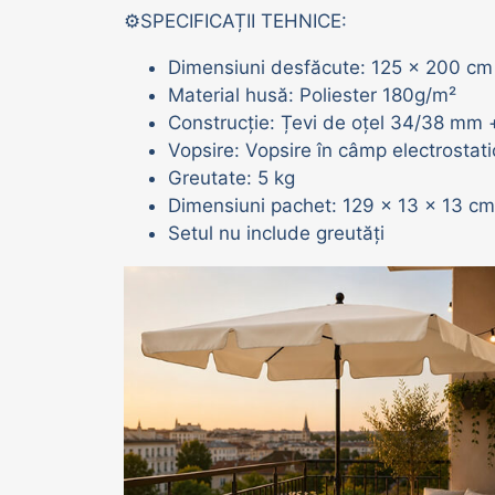
⚙️SPECIFICAȚII TEHNICE:
Adăpători vaci | oi | porci
Dimensiuni desfăcute: 125 x 200 cm
Material husă: Poliester 180g/m²
Construcție: Țevi de oțel 34/38 mm
Vopsire: Vopsire în câmp electrosta
Greutate: 5 kg
Dimensiuni pachet: 129 x 13 x 13 cm
Setul nu include greutăți