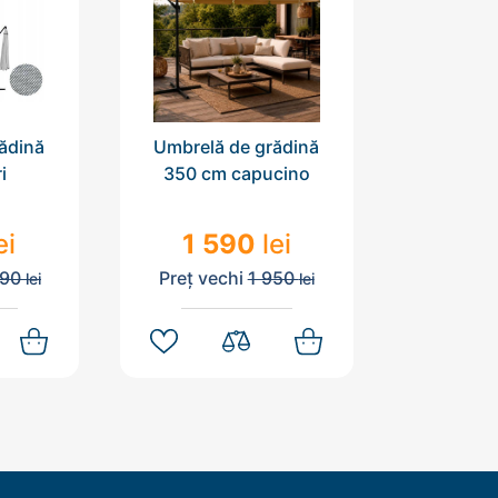
ădină
Umbrelă de grădină
i
350 cm capucino
ei
1 590
lei
290
Preț vechi
1 950
lei
lei