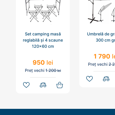
Set camping masă
Umbrelă de gr
reglabilă și 4 scaune
300 cm gr
120x60 cm
1 790
l
950
lei
Preț vechi
2 
Preț vechi
1 200
lei