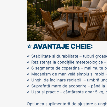
⭐ AVANTAJE CHEIE:
✔ Stabilitate și durabilitate – tuburi gr
✔ Rezistență la condițiile meteorologice 
✔ 6 segmente de copertină – mai multe pu
✔ Mecanism de manivelă simplu și rapid –
✔ Unghi de înclinare reglabil – umbră un
✔ Suprafață mare de acoperire – până l
✔ Ușor și practic – cântărește doar 5 kg, p
Opțiunea suplimentară de ajustare a unghi