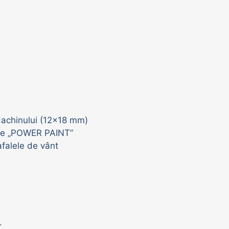
ldachinului (12x18 mm)
tate „POWER PAINT”
falele de vânt
.