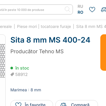
RU
RO
cereale
UBATOARE AUTOMATE
Piese mori | tocatoare furaje
TOCATOARE DE CRENGI
Sita 8 mm MS 
cubatoare
Tocatoare crengi
Sita 8 mm MS 400-24
ese | Accesorii
Piese | Accesorii
cubatoare
tocatoare crengi
Producător
Tehno MS
Ai adăugat în coș
Ă ȘI GRĂDINĂ
TERASĂ
în stoc
re de tip tunel
Leagăne și balansoa
Sita 8 mm MS 400-24
58912
elate și plase de
Umbrele și suporturi
58912
brire
Pergole, pavilioane ș
200.00 lei
Marimea : 8 mm
steme de picurare și
corturi
cesorii sere
Scaune terasă
În favorite
Compară
steme de încălzire
Fotolii moi