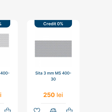
%
Credit 0%
 400-
Sita 3 mm MS 400-
30
i
250
lei