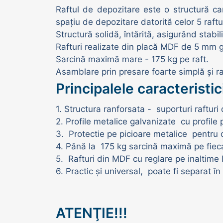
Raftul de depozitare este o structură ca
Adăpători vaci | oi | porci
spațiu de depozitare datorită celor 5 raftur
Structură solidă, întărită, asigurând stabi
Rafturi realizate din placă MDF de 5 mm g
Sarcină maximă mare - 175 kg pe raft.
Asamblare prin presare foarte simplă și r
Principalele caracteristic
1. Structura ranforsata - suporturi rafturi d
2. Profile metalice galvanizate cu profile
3. Protectie pe picioare metalice pentru o
4. Până la 175 kg sarcină maximă pe fieca
5. Rafturi din MDF cu reglare pe inaltime 
6. Practic și universal, poate fi separat î
ATENŢIE!!!