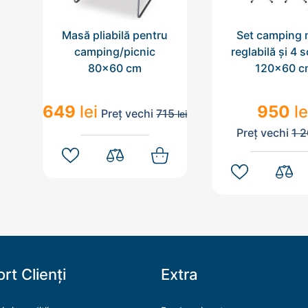
Masă pliabilă pentru
Set camping
camping/picnic
reglabilă și 4 
80x60 cm
120x60 c
649
lei
950
le
Preț vechi
715
lei
Preț vechi
1 
rt Clienți
Extra