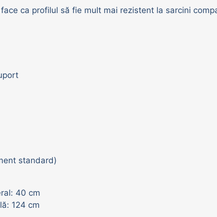
face ca profilul să fie mult mai rezistent la sarcini compa
uport
ament standard)
eral: 40 cm
ală: 124 cm