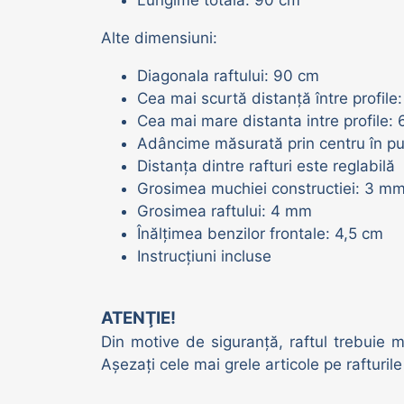
Lungime totala: 90 cm
Alte dimensiuni:
Diagonala raftului: 90 cm
Cea mai scurtă distanță între profil
Cea mai mare distanta intre profile:
Adâncime măsurată prin centru în pun
Distanța dintre rafturi este reglabilă
Grosimea muchiei constructiei: 3 m
Grosimea raftului: 4 mm
Înălțimea benzilor frontale: 4,5 cm
Instrucțiuni incluse
ATENŢIE!
Din motive de siguranță, raftul trebuie m
Așezați cele mai grele articole pe rafturile