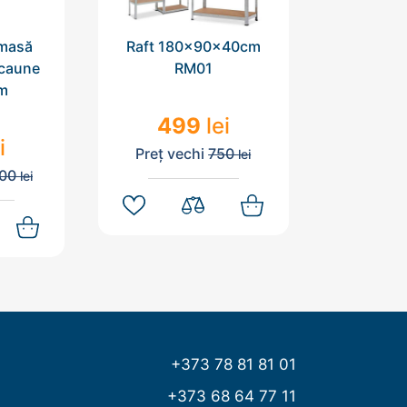
 masă
Raft 180x90x40cm
scaune
RM01
m
499
lei
i
Preț vechi
750
lei
200
lei
+373 78 81 81 01
+373 68 64 77 11