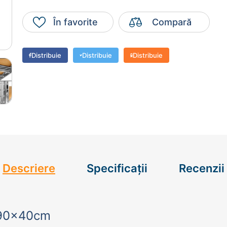
59138
ambuline
Mese pliabile
În favorite
Compară
1100.00 lei
tolii pentru birou
Șezlonguri
hipamente pentru
Bazine
Distribuie
Distribuie
Distribuie
pozitare
Camping și odihnă
elte de grădinărit
Finalizează comanda
Mai adaugă produse
toaie | Rezervor apă
mpe transfer lichide
tocoase și mașini de
ns iarbă
TRUCȚII ȘI REPARAȚII
OFERTE SPECIALE
Descriere
Specificații
Recenzii
0x90x40cm