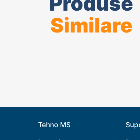
Produse
Similare
Tehno MS
Supo