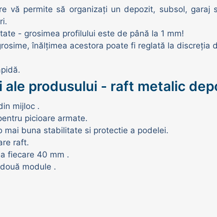
re vă permite să organizați un depozit, subsol, garaj
i.
litate - grosimea profilului este de până la 1 mm!
rosime, înălțimea acestora poate fi reglată la discreți
apidă.
i ale produsului - raft metalic de
in mijloc .
 pentru picioare armate.
 mai buna stabilitate si protectie a podelei.
re raft.
la fiecare 40 mm .
n două module .