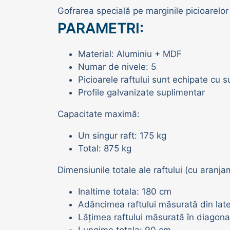
Gofrarea specială pe marginile picioarelor 
PARAMETRI:
Material: Aluminiu + MDF
Numar de nivele: 5
Picioarele raftului sunt echipate cu s
Profile galvanizate suplimentar
Capacitate maximă:
Un singur raft: 175 kg
Total: 875 kg
Dimensiunile totale ale raftului (cu aranj
Inaltime totala: 180 cm
Adâncimea raftului măsurată din lat
Lățimea raftului măsurată în diagon