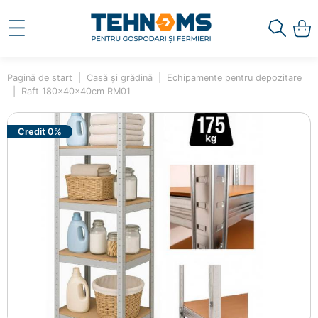
Pagină de start
Casă și grădină
Echipamente pentru depozitare
Raft 180x40x40cm RM01
Credit 0%
×
Ai adăugat în coș
Raft 180x40x40cm RM01