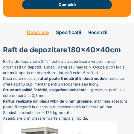
Cumpără
Descriere
Specificații
Recenzii
Raft de depozitare
180x40x40
cm
Raftul de depozitare 2 în 1 este o structură care vă permite să
organizați un depozit, subsol, garaj sau magazin. Ocupă puțin loc și
are mult spațiu de depozitare datorită celor 5 rafturi.
Dacă este necesar,
raftul poate fi împărțit în două module
, ceea ce
oferă spațiu suplimentar pentru depozitare sau lucru.
Structură solidă, întărită, asigurând stabilitate
- grosimea profilului
este de până la 0,8 mm!
Rafturi realizate din placă MDF de 5 mm grosime
, înălțimea acestora
poate fi reglată la discreția dumneavoastră la fiecare 40 mm.
Sarcină maximă mare - 175 kg pe raft.
Asamblare prin presare foarte simplă și rapidă.