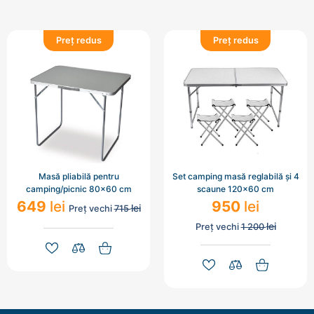
Preț redus
Preț redus
Masă pliabilă pentru
Set camping masă reglabilă și 4
camping/picnic 80x60 cm
scaune 120x60 cm
649
lei
950
lei
lei
Preț vechi
715
lei
Preț vechi
1 200