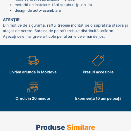
metodă de instalare fără șuruburi (push-in)
design de auto-asamblare
ATENŢIE!
Din motive de siguranță, raftul trebuie montat pe o suprafață stabilă și
atașat de perete. Sarcina de pe raft trebuie distribuită uniform.
Așezați cele mai grele articole pe rafturile cele mai de jos.
Livrăm oriunde în Moldova
Prețuri accesibile
Credit în 20 minute
Experiență 10 ani pe piață
Produse
Similare