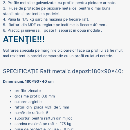
2. Profile metalice galvanizate cu profile pentru picioare armate.
3. Huse de protectie pe picioare metalice pentru o mai buna
stabilitate si protectie a podelei.
4. Până la 175 kg sarcină maximă pe fiecare raft.
5. Rafturi din MDF cu reglare pe inaltime la fiecare 40 mm .
6. Practic și universal, poate fi separat în două module .
ATENŢIE!!!
Gofrarea specială pe marginile picioarelor face ca profilul să fie mult
mai rezistent la sarcini comparativ cu un profil cu laturi netede.
SPECIFICAȚIE Raft metalic depozit
180x90x40
:
Dimensiuni: 180x90x40 cm
profile zincate
grosime profil: 0,8 mm
culoare argintie
rafturi din placă MDF de 5 mm
număr de rafturi: 5
suporturi pentru rafturi din mijloc
sarcina maximă pe raft - 175 kg
huse de protecție incluse - 8 buc.