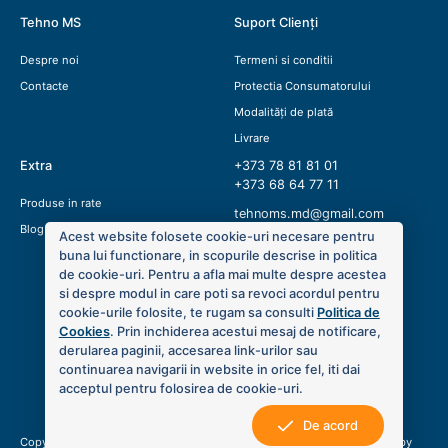
Tehno MS
Suport Clienți
Despre noi
Termeni si conditii
Contacte
Protectia Consumatorului
Modalități de plată
Livrare
Extra
+373 78 81 81 01
+373 68 64 77 11
Produse in rate
tehnoms.md@gmail.com
Blog
Acest website folosete cookie-uri necesare pentru
buna lui functionare, in scopurile descrise in politica
de cookie-uri. Pentru a afla mai multe despre acestea
si despre modul in care poti sa revoci acordul pentru
cookie-urile folosite, te rugam sa consulti
Politica de
Cookies
. Prin inchiderea acestui mesaj de notificare,
derularea paginii, accesarea link-urilor sau
continuarea navigarii in website in orice fel, iti dai
acceptul pentru folosirea de cookie-uri.
De acord
Copyright © 2020 Tehno MS. Toate drepturile sunt rezervate. Created by