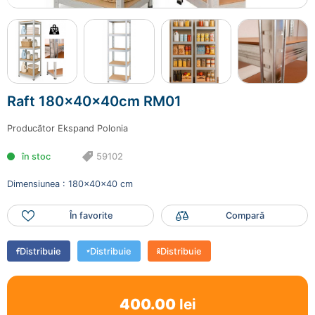
59102
400.00 lei
Mai adaugă produse
Raft 180x40x40cm RM01
Finalizează comanda
Producător
Ekspand Polonia
în stoc
59102
Dimensiunea : 180x40x40 cm
În favorite
Compară
Distribuie
Distribuie
Distribuie
400.00
lei