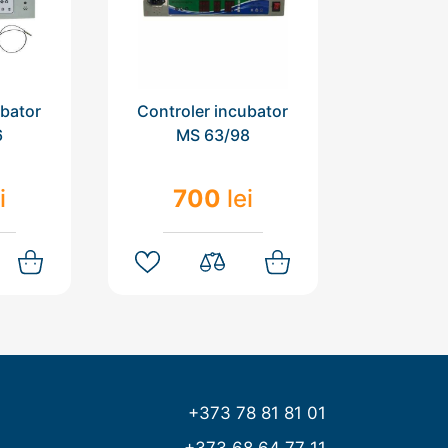
ubator
Controler incubator
6
MS 63/98
i
700
lei
+373 78 81 81 01
+373 68 64 77 11