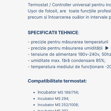
Termostat / Controller universal pentru in
Adăpători vaci | oi | porci
Ușor de folosit, are toate funcțiile profe
precum si întoarcerea ouălor in intervale p
SPECIFICATII TEHNICE
:
- precizie pentru măsurarea temperaturii
- precizie pentru măsurarea umidității ►
- tensiune de alimentare 180v-240v, 50hz
- umiditate max. fără condensare 85%;
- temperatura mediului de funcționare -
Compatibilitate termostat:
Incubator
MS 189/756;
Incubator MS 294;
Incubator MS 252/1008;