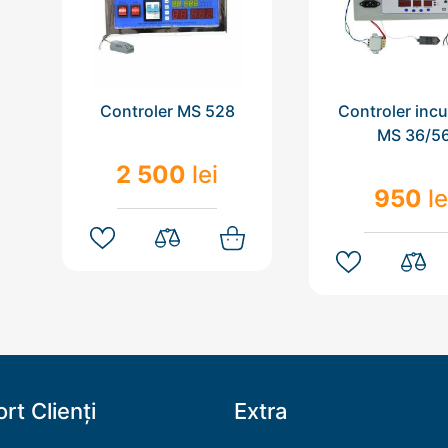
Controler MS 528
Controler inc
MS 36/5
2 500
lei
950
le
rt Clienți
Extra