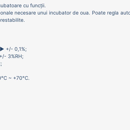
cubatoare cu funcții.
sionale necesare unui incubator de oua. Poate regla auto
restabilite.
 ► +/- 0,1%;
 +/- 3%RH;
;
20°C ~ +70°C.