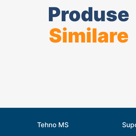
Produse
Similare
Tehno MS
Supo