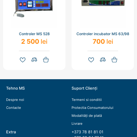
Controler MS 528
Controler incubator MS 63/98
2 500
lei
700
lei
Tehno MS
Suport Clienți
Despre noi
Termeni si conditii
Contacte
Protectia Consumatorului
Modalități de plată
Livrare
Extra
+373 78 81 81 01