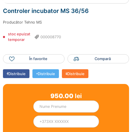
Controler incubator MS 36/56
Producător
Tehno MS
stoc epuizat
000008770
temporar
În favorite
Compară
Distribuie
Distribuie
Distribuie
950.00
lei