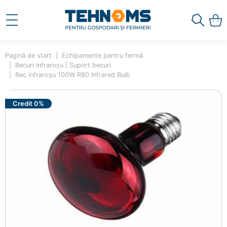
Pagină de start
Echipamente pentru fermă
Becuri infraroșu | Suport becuri
Bec infraroșu 100W R80 Infrared Bulb
Credit 0%
×
Ai adăugat în coș
Bec infraroșu 100W R80
Infrared Bulb
10001399
100.00 lei