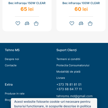
Bec infraroșu 150W CLEAR
Bec infraroșu 100W CLEAR
65
lei
60
lei
Tehno MS
Suport Clienți
Despre noi
Termeni si conditii
Contacte
Protectia Consumatorului
Modalități de plată
Livrare
Extra
+373 78 81 81 01
+373 68 64 77 11
Produse in rate
tehnoms.md@gmail.com
Blog
Acest website folosete cookie-uri necesare pentru
buna lui functionare, in scopurile descrise in politica