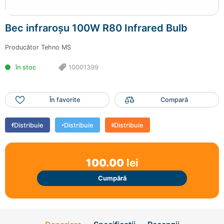
Mai adaugă produse
Finalizează comanda
Bec infraroșu 100W R80 Infrared Bulb
Producător
Tehno MS
în stoc
10001399
În favorite
Compară
Distribuie
Distribuie
Distribuie
100.00
lei
Cumpără