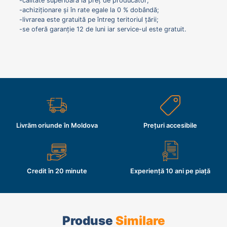
-calitate superioară la preț de producător;
-achiziționare și în rate egale la 0 % dobândă;
-livrarea este gratuită pe întreg teritoriul țării;
-se oferă garanție 12 de luni iar service-ul este gratuit.
Livrăm oriunde în Moldova
Prețuri accesibile
Credit în 20 minute
Experiență 10 ani pe piață
Produse
Similare