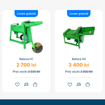
Livrare gratuită
Livrare gratuită
Batoza H1
Batoza H2
2 700
lei
3 400
lei
lei
lei
Preț vechi
3 500
Preț vechi
3 900