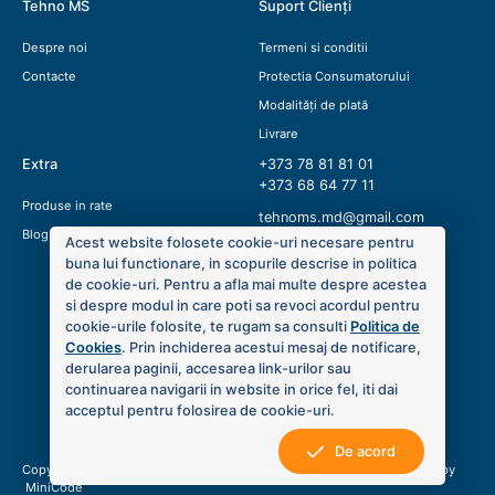
Tehno MS
Suport Clienți
Despre noi
Termeni si conditii
Contacte
Protectia Consumatorului
Modalități de plată
Livrare
Extra
+373 78 81 81 01
+373 68 64 77 11
Produse in rate
tehnoms.md@gmail.com
Blog
Acest website folosete cookie-uri necesare pentru
buna lui functionare, in scopurile descrise in politica
de cookie-uri. Pentru a afla mai multe despre acestea
si despre modul in care poti sa revoci acordul pentru
cookie-urile folosite, te rugam sa consulti
Politica de
Cookies
. Prin inchiderea acestui mesaj de notificare,
derularea paginii, accesarea link-urilor sau
continuarea navigarii in website in orice fel, iti dai
acceptul pentru folosirea de cookie-uri.
De acord
Copyright © 2020 Tehno MS. Toate drepturile sunt rezervate. Created by
MiniCode