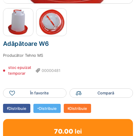
Adăpătoare W6
Producător
Tehno MS
stoc epuizat
00000481
temporar
În favorite
Compară
Distribuie
Distribuie
Distribuie
70.00
lei