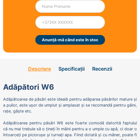
Anunţă-mă când este în stoc
Descriere
Specificații
Recenzii
Adăpători W6
Adăpătoarea de păsări este ideală pentru adăparea păsărilor mature și
a puilor, este ușor de umplut și amplasat și se recomandă pentru găini,
rațe, gâște etc.
Adăpătoarea pentru păsări W6 este foarte comodă datorită faptului
că nu mai trebuie să o țineți în mâini pentru a o umple cu apă, ci doar o
întoarceți pe piciorușe și turnați apa. Fiind dotată și cu mâner, poate fi