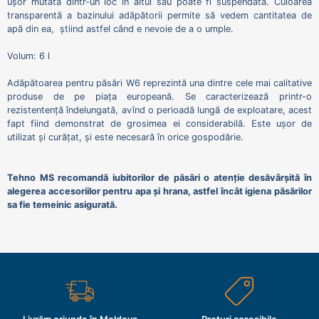
ușor mutată dintr-un loc în altul sau poate fi suspendată. Culoarea
transparentă a bazinului adăpătorii permite să vedem cantitatea de
apă din ea, știind astfel când e nevoie de a o umple.
Volum: 6 l
Adăpătoarea pentru păsări W6 reprezintă una dintre cele mai calitative
produse de pe piața europeană. Se caracterizează printr-o
rezistentență îndelungată, avînd o perioadă lungă de exploatare, acest
fapt fiind demonstrat de grosimea ei considerabilă. Este ușor de
utilizat și curățat, și este necesară în orice gospodărie.
Tehno MS recomandă iubitorilor de păsări o atenție desăvârșită în
alegerea accesoriilor pentru apa și hrana, astfel încât igiena păsărilor
sa fie temeinic asigurată.