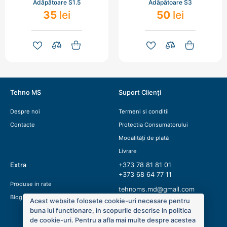
Adăpătoare S1.5
Adăpătoare S3
35
lei
50
lei
Tehno MS
Suport Clienți
Despre noi
Termeni si conditii
Contacte
Protectia Consumatorului
Modalități de plată
Livrare
Extra
+373 78 81 81 01
+373 68 64 77 11
Produse in rate
tehnoms.md@gmail.com
Blog
Acest website folosete cookie-uri necesare pentru
buna lui functionare, in scopurile descrise in politica
de cookie-uri. Pentru a afla mai multe despre acestea