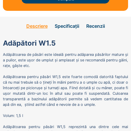
Descriere
Specificații
Recenzii
Adăpători W1.5
Adăpătoarea de păsări este ideală pentru adăparea păsărilor mature și
a puilor, este ușor de umplut și amplasat și se recomandă pentru găini,
rațe, gâște etc.
Adăpătoarea pentru păsări W1,5 este foarte comodă datorită faptului
că nu mai trebuie să o țineți în mâini pentru a o umple cu apă, ci doar o
întoarceți pe piciorușe și turnați apa. Fiind dotată și cu mâner, poate fi
ușor mutată dintr-un loc în altul sau poate fi suspendată. Culoarea
transparentă a bazinului adăpătorii permite să vedem cantitatea de
apă din ea, știind astfel când e nevoie de a o umple.
Volum: 1,5 l
Adăpătoarea pentru păsări W1,5 reprezintă una dintre cele mai