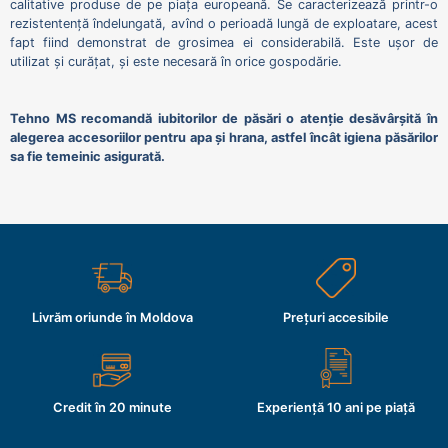
calitative produse de pe piața europeană. Se caracterizează printr-o
rezistentență îndelungată, avînd o perioadă lungă de exploatare, acest
fapt fiind demonstrat de grosimea ei considerabilă. Este ușor de
utilizat și curățat, și este necesară în orice gospodărie.
Tehno MS recomandă iubitorilor de păsări o atenție desăvârșită în
alegerea accesoriilor pentru apa și hrana, astfel încât igiena păsărilor
sa fie temeinic asigurată.
Livrăm oriunde în Moldova
Prețuri accesibile
Credit în 20 minute
Experiență 10 ani pe piață