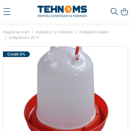
Pagină de start
Adăpători și hrănitori
Adăpători păsări
Adăpătoare W1.5
Credit 0%
×
Ai adăugat în coș
Adăpătoare W1.5
00000479
30.00 lei