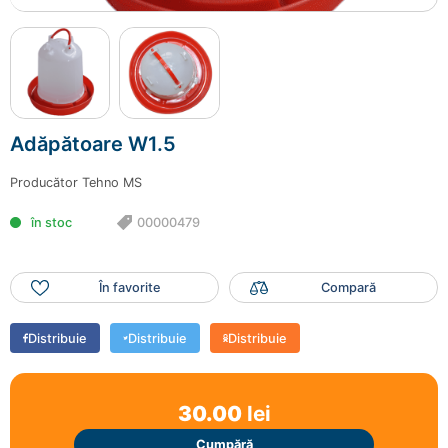
Mai adaugă produse
Finalizează comanda
Adăpătoare W1.5
Producător
Tehno MS
în stoc
00000479
În favorite
Compară
Distribuie
Distribuie
Distribuie
30.00
lei
Cumpără