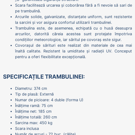
Scara facilitează urcarea și coborârea fără a fi nevoie să sari de
pe trambulină.
Arcurile solide, galvanizate, distanțate uniform, sunt rezistente
la sarcini și vor asigura confortul utilizarii trambulinei.
Trambulina este, de asemenea, echipată cu o husă deasupra
arcurilor, datorită căreia acestea sunt protejate împotriva
condițiilor meteorologice, iar săritul pe covoraș este sigur.
Covorașul de sărituri este realizat din materiale de cea mai
înaltă calitate. Rezistent la umiditate și radiații UV. Conceput
pentru a oferi flexibilitate excepțională.
SPECIFICAȚILE TRAMBULINEI:
Diametru: 374 cm
Tip de plasă: Externă
Numar de picioare: 4 duble (forma U)
Înălțime ramă: 75 cm
Înălțime net: 185 cm
Înălțime totală: 260 cm
Sarcina max: 450 kg
Scara inclusa
Număr de arcuri - 72 buc. (călite)