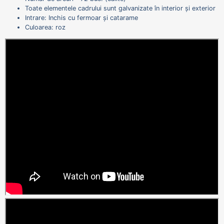
Toate elementele cadrului sunt galvanizate în interior și exterior
Intrare: Inchis cu fermoar și catarame
Culoarea: roz