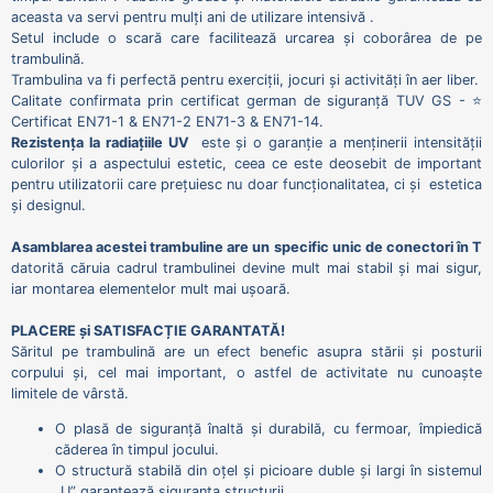
aceasta va servi pentru mulți ani de utilizare intensivă .
Setul include o scară care facilitează urcarea și coborârea de pe
trambulină.
Trambulina va fi perfectă pentru exerciții, jocuri și activități în aer liber.
Calitate confirmata prin certificat german de siguranță TUV GS - ⭐
Certificat EN71-1 & EN71-2 EN71-3 & EN71-14.
Rezistența la radiațiile UV
este și o garanție a menținerii intensității
culorilor și a aspectului estetic, ceea ce este deosebit de important
pentru utilizatorii care prețuiesc nu doar funcționalitatea, ci și estetica
și designul.
Asamblarea acestei trambuline are un specific unic de conectori în T
datorită căruia cadrul trambulinei devine mult mai stabil și mai sigur,
iar montarea elementelor mult mai ușoară.
PLACERE și SATISFACȚIE GARANTATĂ!
Săritul pe trambulină are un efect benefic asupra stării și posturii
corpului și, cel mai important, o astfel de activitate nu cunoaște
limitele de vârstă.
O plasă de siguranță înaltă și durabilă, cu fermoar, împiedică
căderea în timpul jocului.
O structură stabilă din oțel și picioare duble și largi în sistemul
„U” garantează siguranța structurii.