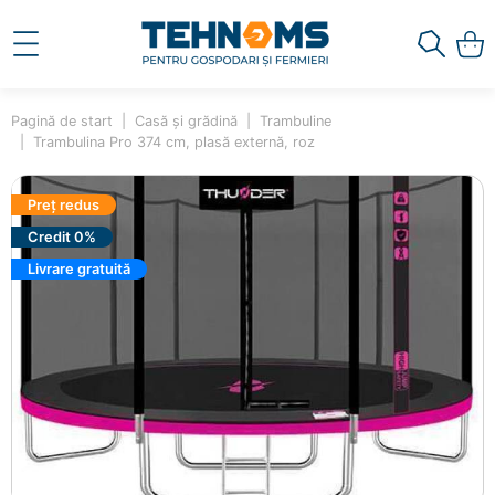
Pagină de start
Casă și grădină
Trambuline
Trambulina Pro 374 cm, plasă externă, roz
Preț redus
Credit 0%
Livrare gratuită