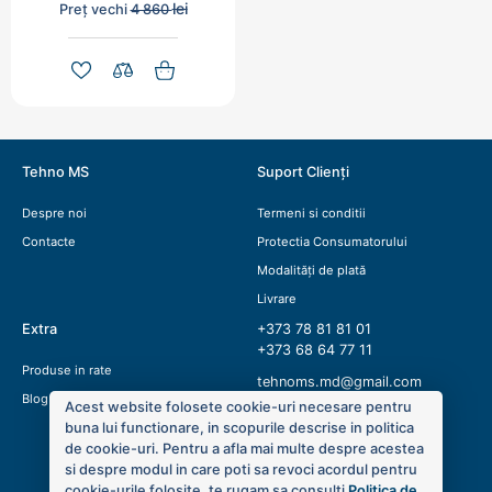
lei
Preț vechi
4 860
Tehno MS
Suport Clienți
Despre noi
Termeni si conditii
Contacte
Protectia Consumatorului
Modalități de plată
Livrare
Extra
+373 78 81 81 01
+373 68 64 77 11
Produse in rate
tehnoms.md@gmail.com
Blog
Acest website folosete cookie-uri necesare pentru
buna lui functionare, in scopurile descrise in politica
de cookie-uri. Pentru a afla mai multe despre acestea
si despre modul in care poti sa revoci acordul pentru
cookie-urile folosite, te rugam sa consulti
Politica de