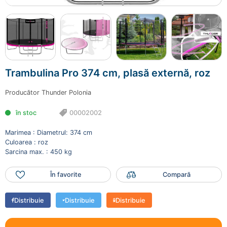
×
Ai adăugat în coș
Trambulina Pro 374 cm, plasă
externă, roz
00002002
Trambulina Pro 374 cm, plasă externă, roz
5490.00 lei
Producător
Thunder Polonia
în stoc
00002002
Mai adaugă produse
Finalizează comanda
Marimea : Diametrul: 374 cm
Culoarea : roz
Sarcina max. : 450 kg
În favorite
Compară
Distribuie
Distribuie
Distribuie