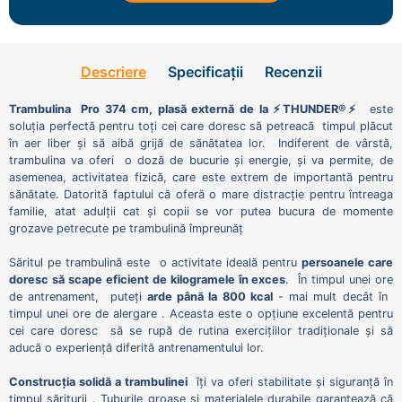
Descriere
Specificații
Recenzii
Trambulina Pro 374 cm, plasă externă de la ⚡THUNDER®️⚡
este
soluția perfectă pentru toți cei care doresc să petreacă timpul plăcut
în aer liber și să aibă grijă de sănătatea lor. Indiferent de vârstă,
trambulina va oferi o doză de bucurie și energie, și va permite, de
asemenea, activitatea fizică, care este extrem de importantă pentru
sănătate. Datorită faptului că oferă o mare distracție pentru întreaga
familie, atat adulții cat și copii se vor putea bucura de momente
grozave petrecute pe trambulină împreunăț
Săritul pe trambulină este o activitate ideală pentru
persoanele care
doresc să scape eficient de kilogramele în exces
. În timpul unei ore
de antrenament, puteți
arde până la 800 kcal
- mai mult decât în ​​
timpul unei ore de alergare . Aceasta este o opțiune excelentă pentru
cei care doresc să se rupă de rutina exercițiilor tradiționale și să
aducă o experiență diferită antrenamentului lor.
Construcția solidă a trambulinei
îți va oferi stabilitate și siguranță în
timpul săriturii . Tuburile groase și materialele durabile garantează că