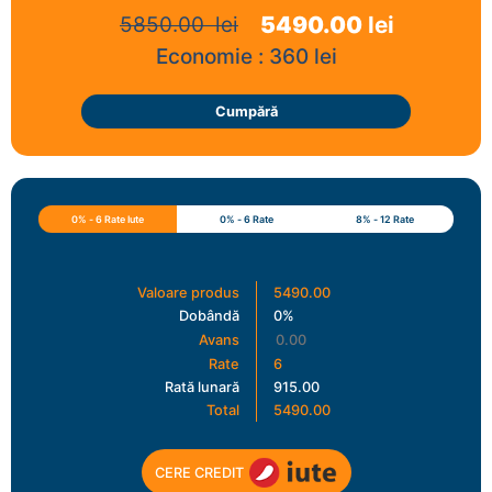
5490.00
lei
5850.00
lei
Economie :
360
lei
Cumpără
0% - 6 Rate Iute
0% - 6 Rate
8% - 12 Rate
Valoare produs
5490.00
Dobândă
0%
Avans
Rate
6
Rată lunară
915.00
Total
5490.00
CERE CREDIT