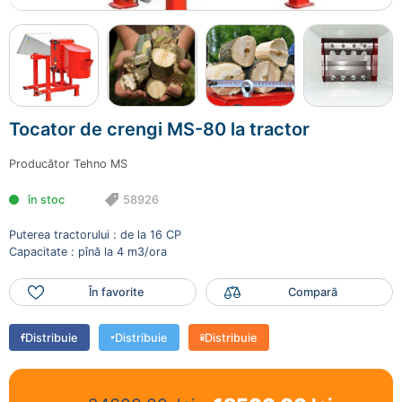
18500.00 lei
Mai adaugă produse
Finalizează comanda
Tocator de crengi MS-80 la tractor
Producător
Tehno MS
în stoc
58926
Puterea tractorului : de la 16 CP
Capacitate : pînă la 4 m3/ora
În favorite
Compară
Distribuie
Distribuie
Distribuie