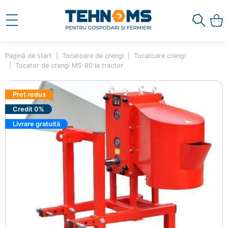
Pagină de start
Tocatoare de crengi
Tocatoare crengi
Tocator de crengi MS-80 la tractor
Preț redus
Credit 0%
Livrare gratuită
×
Ai adăugat în coș
Tocator de crengi MS-80 la
tractor
58926