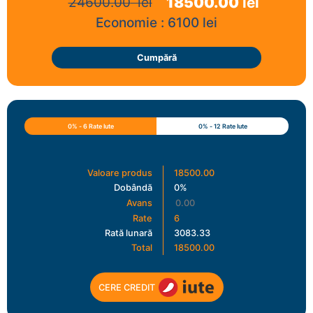
18500.00
lei
24600.00
lei
Economie :
6100
lei
Cumpără
0% - 6 Rate Iute
0% - 12 Rate Iute
Valoare produs
18500.00
Dobândă
0%
Avans
Rate
6
Rată lunară
3083.33
Total
18500.00
CERE CREDIT