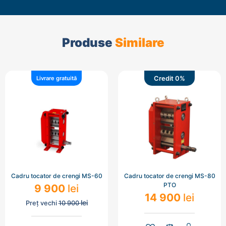
Produse
Similare
Credit 0%
Livrare gratuită
Cadru tocator de crengi MS-60
Cadru tocator de crengi MS-80
PTO
9 900
lei
14 900
lei
lei
Preț vechi
10 900