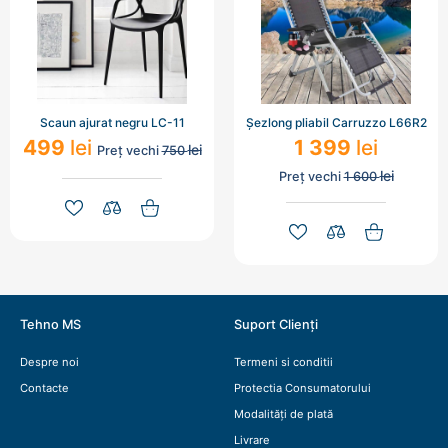
Scaun ajurat negru LC-11
Șezlong pliabil Carruzzo L66R2
499
lei
1 399
lei
lei
Preț vechi
750
lei
Preț vechi
1 600
Tehno MS
Suport Clienți
Despre noi
Termeni si conditii
Contacte
Protectia Consumatorului
Modalități de plată
Livrare