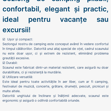
confortabil, elegant și practic,
ideal pentru vacanțe sau
excursii!
☑️ Ușor și compact:
Sezlongul nostru de camping este conceput având în vedere confortul
în timpul călătoriilor. Datorită unui aliaj special de oțel, cadrul scaunului
nu este doar ușor, ci și extrem de rezistent, eliminând problema
greutății excesive.
☑️ Durabil:
Scaunul este fabricat dintr-un material rezistent, care asigură nu doar
durabilitate, ci și rezistență la murdărie.
☑️ Utilizare versatilă:
Este ideal pentru toate activitățile în aer liber, cum ar fi camping,
festivaluri de muzică, concerte, grătare, drumeții, pescuit, picnicuri și
multe altele.
Datorită unghiului de înclinare și înălțimii adecvate, scaunul este
ergonomic și asigură o odihnă confortabilă oriunde.