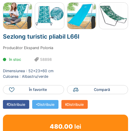
480.00 lei
Mai adaugă produse
Sezlong turistic pliabil L66I
Finalizează comanda
Producător
Ekspand Polonia
în stoc
58898
Dimensiunea : 52x23x60 cm
Culoarea : Albastru/verde
În favorite
Compară
Distribuie
Distribuie
Distribuie
480.00
lei