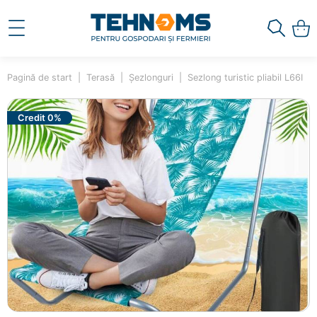
Pagină de start
Terasă
Șezlonguri
Sezlong turistic pliabil L66I
Credit 0%
×
Ai adăugat în coș
Sezlong turistic pliabil L66I
58898