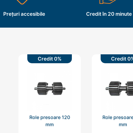
Prețuri accesibile
Credit în 20 minute
Credit 0%
Credit 0
Role presoare 120
Role presoar
mm
mm