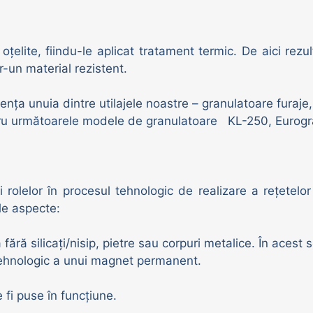
țelite, fiindu-le aplicat tratament termic. De aici rezul
r-un material rezistent.
a unuia dintre utilajele noastre – granulatoare furaje, 
tru următoarele modele de granulatoare KL-250, Eurog
 rolelor în procesul tehnologic de realizare a rețetelor
le aspecte:
fără silicați/nisip, pietre sau corpuri metalice. În acest 
tehnologic a unui magnet permanent.
 fi puse în funcțiune.