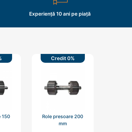
Experiență 10 ani pe piață
%
Credit 0%
e 150
Role presoare 200
mm