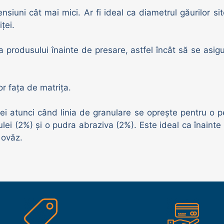
siuni cât mai mici. Ar fi ideal ca diametrul găurilor sit
ței.
a produsului înainte de presare, astfel încât să se asig
or fața de matrița.
iței atunci când linia de granulare se oprește pentru o
ulei (2%) și o pudra abraziva (2%). Este ideal ca înainte 
 ovăz.