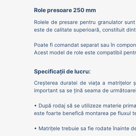
Adăpători vaci | oi | porci
Role presoare 250 mm
Rolele de presare pentru granulator sunt o
este de calitate superioară, constituit dint
Poate fi comandat separat sau în componenț
Acest model de role este compatibil pen
Specificații de lucru:
Creșterea duratei de viața a matrițelor și
important sa se țină seama de următoare
• După rodaj să se utilizeze materie prima 
este foarte benefică montarea pe fluxul 
• Matrițele trebuie sa fie rodate înainte de