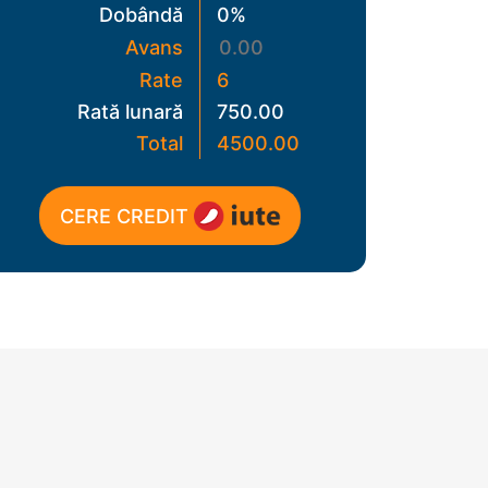
Dobândă
0%
Piese aparate de muls
Avans
Cuști pentru iepuri |
Rate
6
prepelițe
Rată lunară
750.00
Accesorii pentru cuști
Total
4500.00
Becuri infraroșu | Suport
becuri
CERE CREDIT
Cuști pentru transport
Ingrijire animale