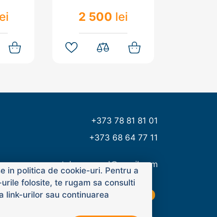
lei
2 500
lei
+373 78 81 81 01
+373 68 64 77 11
tehnoms.md@gmail.com
 in politica de cookie-uri. Pentru a
rile folosite, te rugam sa consulti
a link-urilor sau continuarea