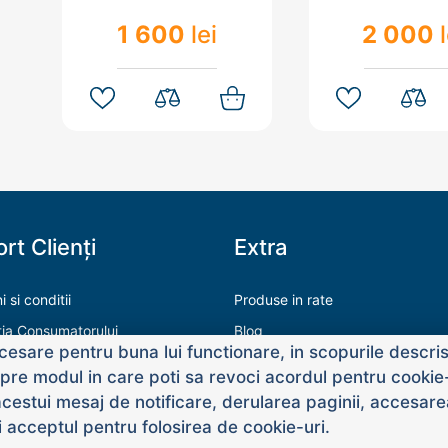
1 600
lei
2 000
rt Clienți
Extra
 si conditii
Produse in rate
tia Consumatorului
Blog
esare pentru buna lui functionare, in scopurile descrise
ăți de plată
re modul in care poti sa revoci acordul pentru cookie-u
acestui mesaj de notificare, derularea paginii, accesare
dai acceptul pentru folosirea de cookie-uri.