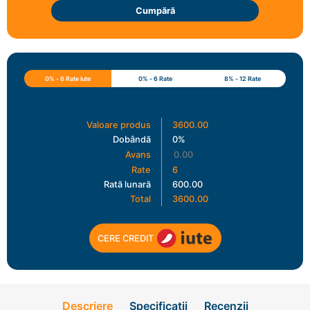
Cumpără
0% - 6 Rate Iute
0% - 6 Rate
8% - 12 Rate
Valoare produs
3600.00
Dobândă
0%
Avans
Rate
6
Rată lunară
600.00
Total
3600.00
CERE CREDIT
Descriere
Specificații
Recenzii