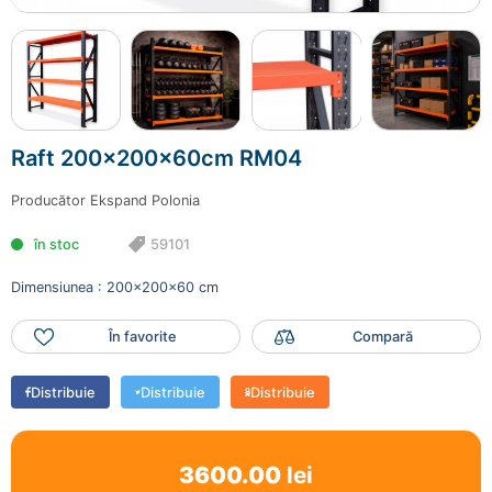
Raft 200x200x60cm RM04
59101
3600.00 lei
Raft 200x200x60cm RM04
Mai adaugă produse
Producător
Ekspand Polonia
Finalizează comanda
în stoc
59101
Dimensiunea : 200x200x60 cm
În favorite
Compară
Distribuie
Distribuie
Distribuie
3600.00
lei