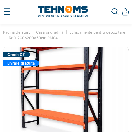
Pagină de start
Casă și grădină
Echipamente pentru depozitare
Raft 200x200x60cm RM04
Credit 0%
Livrare gratuită
×
Ai adăugat în coș