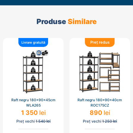
Produse
Similare
Preț redus
Livrare gratuită
Raft negru 180x90x45cm
Raft negru 180x90x40cm
WLA265
ROC175CZ
1 350
lei
890
lei
lei
lei
Preț vechi
1 540
Preț vechi
1 250