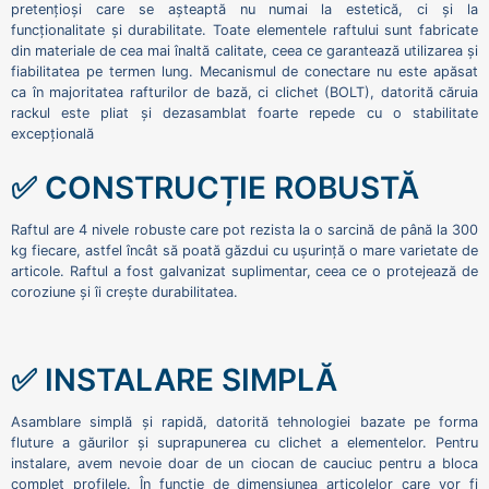
pretențioși care se așteaptă nu numai la estetică, ci și la
funcționalitate și durabilitate. Toate elementele raftului sunt fabricate
din materiale de cea mai înaltă calitate, ceea ce garantează utilizarea și
fiabilitatea pe termen lung. Mecanismul de conectare nu este apăsat
ca în majoritatea rafturilor de bază, ci clichet (BOLT), datorită căruia
rackul este pliat și dezasamblat foarte repede cu o stabilitate
excepțională
✅ CONSTRUCȚIE ROBUSTĂ
Raftul are 4 nivele robuste care pot rezista la o sarcină de până la 300
kg fiecare, astfel încât să poată găzdui cu ușurință o mare varietate de
articole. Raftul a fost galvanizat suplimentar, ceea ce o protejează de
coroziune și îi crește durabilitatea.
✅ INSTALARE SIMPLĂ
Asamblare simplă și rapidă, datorită tehnologiei bazate pe forma
fluture a găurilor și suprapunerea cu clichet a elementelor. Pentru
instalare, avem nevoie doar de un ciocan de cauciuc pentru a bloca
complet profilele. În funcție de dimensiunea articolelor care vor fi