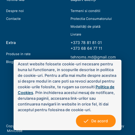
Despre noi
Termeni si conditii
Contacte
Protectia Consumatorului
Modalități de plată
Livrare
Extra
+373 78 81 81 01
+373 68 64 77 11
Produse in rate
tehnoms.md@gmail.com
Blog
Acest website folosete cookie-uri necesare pentru
buna lui functionare, in scopurile descrise in politica
de cookie-uri. Pentru a afla mai multe despre acestea
si despre modul in care poti sa revoci acordul pentru
cookie-urile folosite, te rugam sa consulti
Politica de
Cookies
. Prin inchiderea acestui mesaj de notificare,
derularea paginii, accesarea link-urilor sau
continuarea navigarii in website in orice fel, iti dai
acceptul pentru folosirea de cookie-uri.
De acord
Copyright © 2020 Tehno MS. Toate drepturile sunt rezervate. Created by
MiniCode