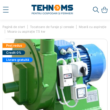
Pagină de start
Tocatoare de furaje și cereale
Moară cu aspirație
Moara cu aspirație 7.5 kw
Preț redus
Credit 0%
Livrare gratuită
×
Ai adăugat în coș
Moara cu aspirație 7.5 kw
00001386
54900.00 lei