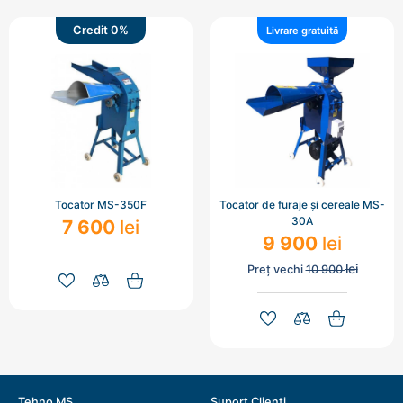
Credit 0%
Livrare gratuită
Tocator MS-350F
Tocator de furaje și cereale MS-
30A
7 600
lei
9 900
lei
lei
Preț vechi
10 900
Tehno MS
Suport Clienți