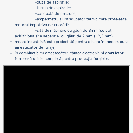
-duză de aspirație;
-furtun de aspirație;
-conductă de presiune;
-ampermetru și întrerupător termic care protejează
motorul împotriva deteriorării;
-sită de măcinare cu găuri de 3mm (se pot
achiziționa site separate cu găuri de 2 mm și 2,5 mm)
moara industrială este proiectată pentru a lucra în tandem cu un
amestecător de furaje;
în combinație cu amestecător, cântar electronic și granulator
formează o linie completă pentru producția furajelor.