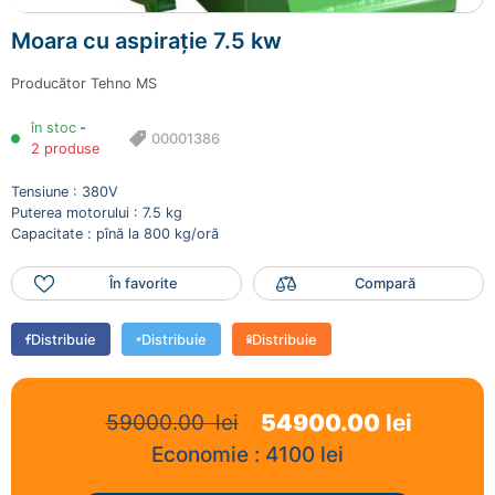
Moara cu aspirație 7.5 kw
Producător
Tehno MS
Mai adaugă produse
Finalizează comanda
în stoc
-
00001386
2 produse
Tensiune : 380V
Puterea motorului : 7.5 kg
Capacitate : pînă la 800 kg/oră
În favorite
Compară
Distribuie
Distribuie
Distribuie
54900.00
lei
59000.00
lei
Economie :
4100
lei