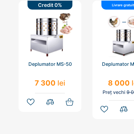
Credit 0%
Livrare gratui
Deplumator MS-50
Deplumator 
7 300
lei
8 000
Preț vechi
9 