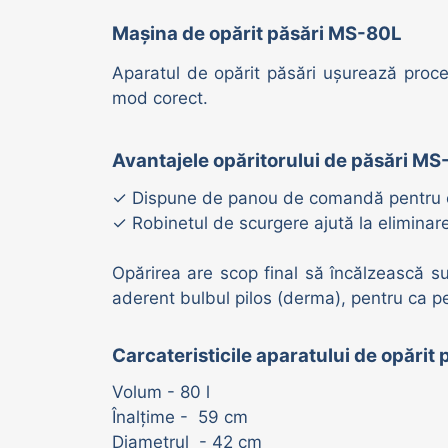
Adăpători vaci | oi | porci
Mașina de opărit păsări MS-80L
Aparatul de opărit păsări ușurează proces
mod corect.
Avantajele opăritorului de păsări M
✓
Dispune de panou de comandă pentru co
✓
Robinetul de scurgere ajută la eliminar
Opărirea are scop final să încălzească sup
aderent bulbul pilos (derma), pentru ca p
Carcateristicile aparatului de opărit 
Volum - 80 l
Înalțime - 59 cm
Diametrul - 42 cm