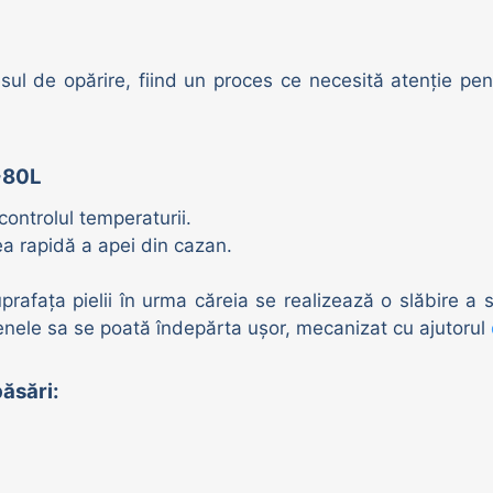
ul de opărire, fiind un proces ce necesită atenție pent
S-80L
ntrolul temperaturii.
ea rapidă a apei din cazan.
rafața pielii în urma căreia se realizează o slăbire a s
enele sa se poată îndepărta ușor, mecanizat cu ajutorul
păsări: