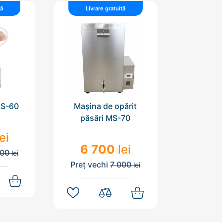
tă
Livrare gratuită
Livra
MS-60
Mașina de opărit
Mașina
păsări MS-70
păsăr
lei
6 700
lei
7 
000
lei
Preț vechi
7 000
Preț ve
lei