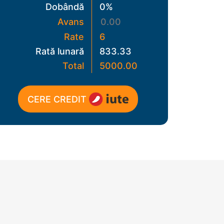
Dobândă
0%
Piese aparate de muls
Avans
Cuști pentru iepuri |
Rate
6
prepelițe
Rată lunară
833.33
Accesorii pentru cuști
Total
5000.00
Becuri infraroșu | Suport
becuri
CERE CREDIT
Cuști pentru transport
Ingrijire animale