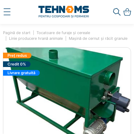
Pagină de start
Tocatoare de furaje și cereale
Linie producere hrană animale
Mașină de cernut și răcit granule
Preț redus
Credit 0%
Livrare gratuită