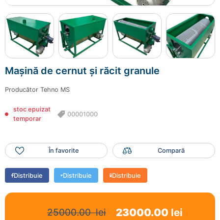
Mașină de cernut și răcit granule
Producător
Tehno MS
stoc epuizat
00001000
temporar
În favorite
Compară
Distribuie
Distribuie
Distribuie
23000.00
lei
25000.00
lei