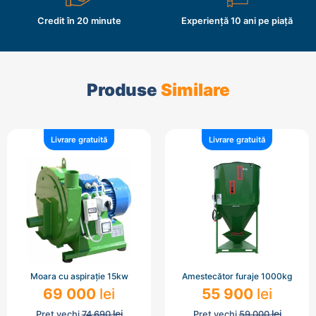
Credit în 20 minute
Experiență 10 ani pe piață
Produse
Similare
Livrare gratuită
Livrare gratuită
Moara cu aspirație 15kw
Amestecător furaje 1000kg
69 000
lei
55 900
lei
lei
lei
Preț vechi
74 690
Preț vechi
59 000