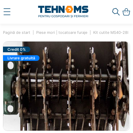
Pagină de start
Piese mori | tocatoare furaje
Kit cutite MS40-28I
Credit 0%
Livrare gratuită