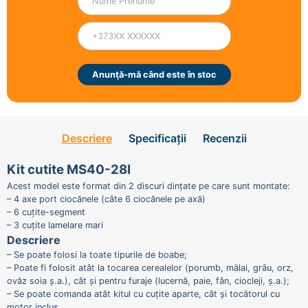
Anunţă-mă când este în stoc
Descriere
Specificații
Recenzii
Kit cutite
MS40-28I
Acest model este format din 2 discuri dințate pe care sunt montate:
– 4 axe port ciocănele (câte 6 ciocănele pe axă)
– 6 cuțite-segment
– 3 cuțite lamelare mari
Descriere
– Se poate folosi la toate tipurile de boabe;
– Poate fi folosit atât la tocarea cerealelor (porumb, mălai, grâu, orz,
ovăz soia ș.a.), cât și pentru furaje (lucernă, paie, fân, ciocleji, ș.a.);
– Se poate comanda atât kitul cu cuțite aparte, cât și tocătorul cu
motor inclus