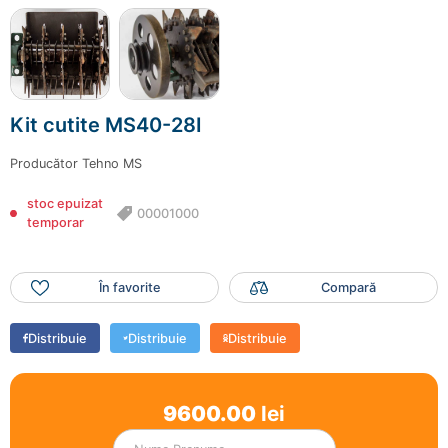
Kit cutite MS40-28I
Producător
Tehno MS
stoc epuizat
00001000
temporar
În favorite
Compară
Distribuie
Distribuie
Distribuie
9600.00
lei