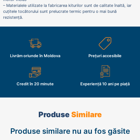
– Materialele utilizate la fabricarea kiturilor sunt de calitate înaltă, iar
cuțitele tocătorului sunt prelucrate termic pentru o mai bună
rezistență.
Livrăm oriunde în Moldova
Prețuri accesibile
Credit în 20 minute
Experiență 10 ani pe piață
Produse
Similare
Produse similare nu au fos găsite