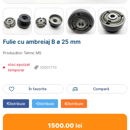
Fulie cu ambreiaj B ø 25 mm
Producător
Tehno MS
stoc epuizat
10001770
temporar
În favorite
Compară
Distribuie
Distribuie
Distribuie
1500.00
lei