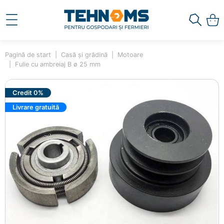
Pagină de start
Casă și grădină
Motoare
Fulie cu ambreiaj B ø 25 mm
Credit 0%
Livrare gratuită