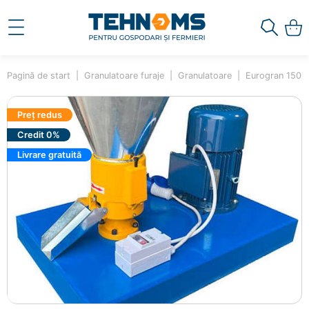
Pagină de start
Granulatoare furaje
Granulatoare
Eurogran 150
Preț redus
Credit 0%
Livrare gratuită