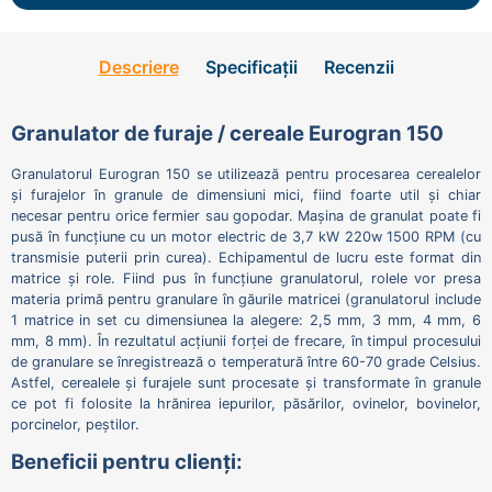
Descriere
Specificații
Recenzii
Granulator de furaje / cereale Eurogran 150
Granulatorul Eurogran 150 se utilizează pentru procesarea cerealelor
și furajelor în granule de dimensiuni mici, fiind foarte util și chiar
necesar pentru orice fermier sau gopodar. Mașina de granulat poate fi
pusă în funcțiune cu un motor electric de 3,7 kW 220w 1500 RPM (cu
transmisie puterii prin curea). Echipamentul de lucru este format din
matrice și role. Fiind pus în funcțiune granulatorul, rolele vor presa
materia primă pentru granulare în găurile matricei (granulatorul include
1 matrice in set cu dimensiunea la alegere: 2,5 mm, 3 mm, 4 mm, 6
mm, 8 mm). În rezultatul acțiunii forței de frecare, în timpul procesului
de granulare se înregistrează o temperatură între 60-70 grade Celsius.
Astfel, cerealele și furajele sunt procesate și transformate în granule
ce pot fi folosite la hrănirea iepurilor, păsărilor, ovinelor, bovinelor,
porcinelor, peștilor.
Beneficii pentru clienți: