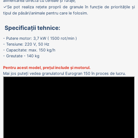
alimentarea directă cu cereale și furaje;
✓
Se pot realiza rețete proprii de granule în funcție de prioritățile și
tipul de păsări/animale pentru care le folosim.
Specificații tehnice:
- Putere motor: 3,7 kW ( 1500 rot/min )
- Tensiune: 220 V, 50 Hz
- Capacitate: max. 150 kg/h
- Greutate - 140 kg
Pentru acest model, prețul include și motorul.
Mai jos puteți vedea granulatorul Eurogran 150 în proces de lucru.