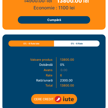
13800.00
lei
14900.00
lei
Economie :
1100
lei
Cumpără
0% - 6 Rate Iute
0% - 6 Rate
Valoare produs
13800.00
Dobândă
0%
Avans
Rate
6
Rată lunară
2300.00
Total
13800.00
CERE CREDIT