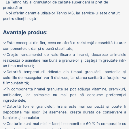
- La Tehno MS ai granulator de calitate superioară la preț de
producător;
- Noi oferim garanție utilajelor Tehno MS, iar service-ul este gratuit
pentru clienții noștri.
Avantaje produs:
✓
Este conceput din fier, ceea ce oferă o rezistență deosebită tuturor
componentelor, dar și o bună stabilitate;
✓
Crește randamentul de valorificare a hranei, deoarece animalele
realizează o asimilare mai bună a granulelor și câștigă în greutate într-
un timp mai scurt;
✓
Datorită temperaturii ridicate din timpul granulării, bacteriile și
coloniile de mucegaiuri vor fi distruse, iar starea sanitară a furajelor va
fi îmbunătățită;
✓
În componența hranei granulate se pot adăuga vitamine, premixuri,
antibiotice, iar animalele nu mai pot să consume preferențial
ingredientele;
✓
Datorită formei granulelor, hrana este mai compactă și poate fi
depozitată mai ușor. De asemenea, crește durata de conservare a
furajelor și cerealelor;
✓
Costurile sunt mai mici – faceți economii de 60 % în comparație cu