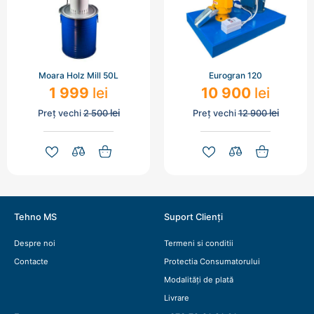
Moara Holz Mill 50L
Eurogran 120
1 999
lei
10 900
lei
lei
lei
Preț vechi
2 500
Preț vechi
12 900
Tehno MS
Suport Clienți
Despre noi
Termeni si conditii
Contacte
Protectia Consumatorului
Modalități de plată
Livrare