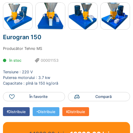
×
Ai adăugat în coș
Eurogran 150
00001153
13800.00 lei
Eurogran 150
Producător
Tehno MS
Mai adaugă produse
în stoc
00001153
Finalizează comanda
Tensiune : 220 V
Puterea motorului : 3.7 kw
Capacitate : pînă la 150 kg/oră
În favorite
Compară
Distribuie
Distribuie
Distribuie