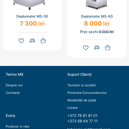
Deplumator MS-50
Deplumator MS-60
7 300
lei
8 000
lei
lei
Preț vechi
9 000
Tehno MS
Suport Clienți
Despre noi
Termeni si conditii
Contacte
Protectia Consumatorului
Modalități de plată
Livrare
Extra
+373 78 81 81 01
+373 68 64 77 11
Produse in rate