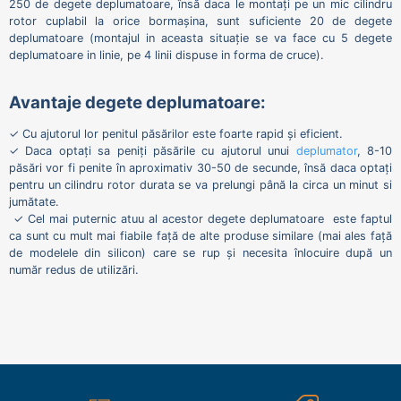
250 de degete deplumatoare, însă daca le montați pe un mic cilindru
rotor cuplabil la orice bormașina, sunt suficiente 20 de degete
deplumatoare (montajul in aceasta situație se va face cu 5 degete
deplumatoare in linie, pe 4 linii dispuse in forma de cruce).
Avantaje degete deplumatoare:
✓
Cu ajutorul lor penitul păsărilor este foarte rapid și eficient.
✓
Daca optați sa peniți păsările cu ajutorul unui
deplumator
, 8-10
păsări vor fi penite în aproximativ 30-50 de secunde, însă daca optați
pentru un cilindru rotor durata se va prelungi până la circa un minut si
jumătate.
✓
Cel mai puternic atuu al acestor degete deplumatoare este faptul
ca sunt cu mult mai fiabile față de alte produse similare (mai ales față
de modelele din silicon) care se rup și necesita înlocuire după un
număr redus de utilizări.