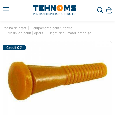
Pagină de start
Echipamente pentru fermă
Mașini de penit | opărit
Deget deplumator prepeliță
Credit 0%
×
Ai adăugat în coș
Deget deplumator prepeliță
00000426
8.00 lei