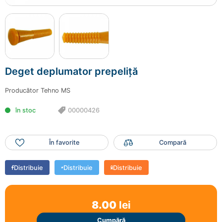
Mai adaugă produse
Finalizează comanda
Deget deplumator prepeliță
Producător
Tehno MS
în stoc
00000426
În favorite
Compară
Distribuie
Distribuie
Distribuie
8.00
lei
Cumpără