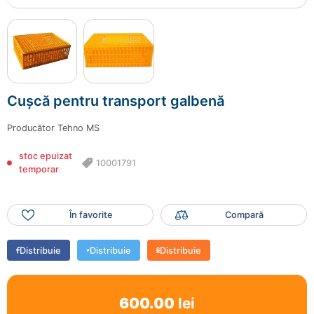
Cușcă pentru transport galbenă
Producător
Tehno MS
stoc epuizat
10001791
temporar
În favorite
Compară
Distribuie
Distribuie
Distribuie
600.00
lei