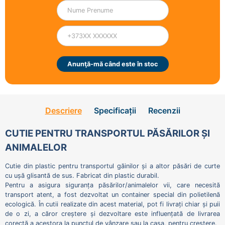
Anunţă-mă când este în stoc
Descriere
Specificații
Recenzii
CUTIE PENTRU TRANSPORTUL PĂSĂRILOR ȘI
ANIMALELOR
Cutie din plastic pentru transportul găinilor și a altor păsări de curte
cu ușă glisantă de sus. Fabricat din plastic durabil.
Pentru a asigura siguranța păsărilor/animalelor vii, care necesită
transport atent, a fost dezvoltat un container special din polietilenă
ecologică. În cutii realizate din acest material, pot fi livrați chiar și puii
de o zi, a căror creștere și dezvoltare este influențată de livrarea
corectă a acestora la punctul de vânzare sau la casa, pentru creștere.