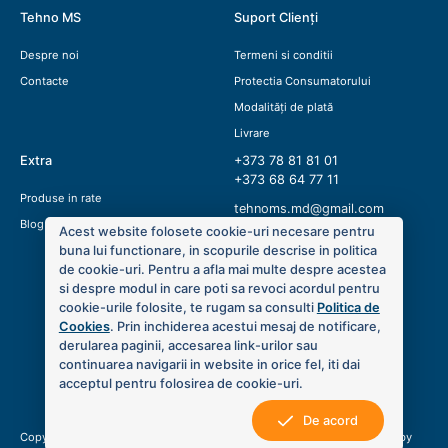
Tehno MS
Suport Clienți
Despre noi
Termeni si conditii
Contacte
Protectia Consumatorului
Modalități de plată
Livrare
Extra
+373 78 81 81 01
+373 68 64 77 11
Produse in rate
tehnoms.md@gmail.com
Blog
Acest website folosete cookie-uri necesare pentru
buna lui functionare, in scopurile descrise in politica
de cookie-uri. Pentru a afla mai multe despre acestea
si despre modul in care poti sa revoci acordul pentru
cookie-urile folosite, te rugam sa consulti
Politica de
Cookies
. Prin inchiderea acestui mesaj de notificare,
derularea paginii, accesarea link-urilor sau
continuarea navigarii in website in orice fel, iti dai
acceptul pentru folosirea de cookie-uri.
De acord
Copyright © 2020 Tehno MS. Toate drepturile sunt rezervate. Created by