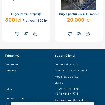
Cușcă pentru prepelițe
Cușcă pentru iepuri 40 model
800
lei
20 000
lei
lei
Preț vechi
850
Tehno MS
Suport Clienți
Despre noi
Termeni si conditii
Contacte
Protectia Consumatorului
Modalități de plată
Livrare
Extra
+373 78 81 81 01
+373 68 64 77 11
Produse in rate
tehnoms.md@gmail.com
Blog