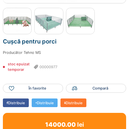
Cușcă pentru porci
Producător
Tehno MS
stoc epuizat
00000977
temporar
În favorite
Compară
Distribuie
Distribuie
Distribuie
14000.00
lei