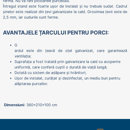
fermă. Nu va răni picioarele purcelului.
Întregul stand este foarte ușor de instalat și nu trebuie sudat. Cadrul
șinelor este realizat din țevi galvanizate la cald. Grosimea țevii este de
2,5 mm, iar sudurile sunt ferme.
AVANTAJELE ȚARCULUI PENTRU PORCI:
G
ardul este din țeavă de oțel galvanizat, care garantează
ventilația;
Suprafața a fost tratată prin galvanizare la cald cu acoperire
uniformă, care conferă cuștii o durată de viață lungă;
Dotată cu
sistem de adăpare și hrănitori;
Ușor de instalat, curățat și dezinfectat, un mediu bun pentru
alăptarea purceilor.
Dimensiuni
: 360x210x100 cm