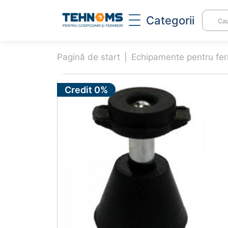
Categorii
Pagină de start
GRANULATOARE FURAJE
Echipamente pentru fe
INC
Granulatoare
In
Credit 0%
Matrice și role
Pi
granulatoare
in
TOCATOARE DE FURAJE ȘI
CAS
CEREALE
Se
Tocator pentru furaje
Pr
Zdrobitoare electrică
um
rădăcinoase
Si
Moară de cereale
ac
Amestecător furaje
Si