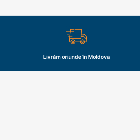
Adăpători vaci | oi | porci
Livrăm oriunde în Moldova