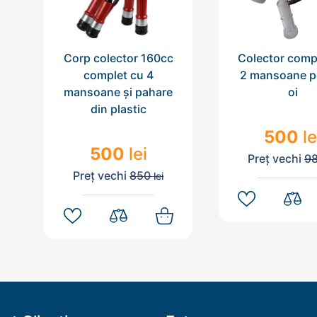
Corp colector 160cc
Colector comp
complet cu 4
2 mansoane p
mansoane și pahare
oi
din plastic
500
le
500
lei
Preț vechi
9
Preț vechi
850
lei