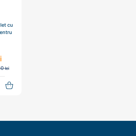
let cu
entru
i
80
lei