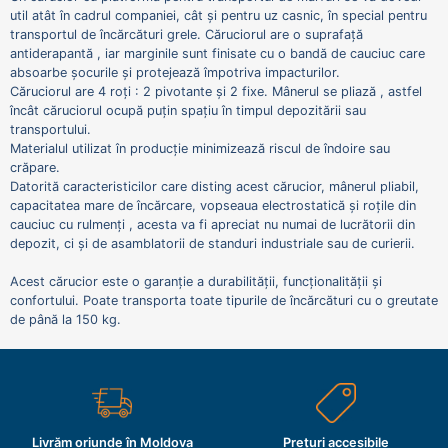
util atât în ​​cadrul companiei, cât și pentru uz casnic, în special pentru
transportul de încărcături grele. Căruciorul are o suprafață
antiderapantă , iar marginile sunt finisate cu o bandă de cauciuc care
absoarbe șocurile și protejează împotriva impacturilor.
Căruciorul are 4 roți : 2 pivotante și 2 fixe. Mânerul se pliază , astfel
încât căruciorul ocupă puțin spațiu în timpul depozitării sau
transportului.
Materialul utilizat în producție minimizează riscul de îndoire sau
crăpare.
Datorită caracteristicilor care disting acest cărucior, mânerul pliabil,
capacitatea mare de încărcare, vopseaua electrostatică și roțile din
cauciuc cu rulmenți , acesta va fi apreciat nu numai de lucrătorii din
depozit, ci și de asamblatorii de standuri industriale sau de curierii.
Acest cărucior este o garanție a durabilității, funcționalității și
confortului. Poate transporta toate tipurile de încărcături cu o greutate
de până la 150 kg.
Livrăm oriunde în Moldova
Prețuri accesibile