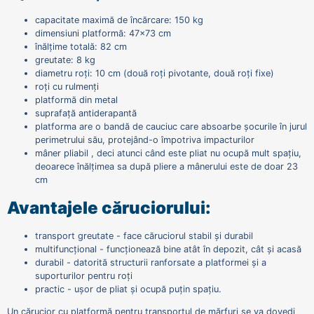
capacitate maximă de încărcare: 150 kg
dimensiuni platformă: 47x73 cm
înălțime totală: 82 cm
greutate: 8 kg
diametru roți: 10 cm (două roți pivotante, două roți fixe)
roți cu rulmenți
platformă din metal
suprafață antiderapantă
platforma are o bandă de cauciuc care absoarbe șocurile în jurul
perimetrului său, protejând-o împotriva impacturilor
mâner pliabil , deci atunci când este pliat nu ocupă mult spațiu,
deoarece înălțimea sa după pliere a mânerului este de doar 23
cm
Avantajele căruciorului:
transport greutate - face căruciorul stabil și durabil
multifuncțional - funcționează bine atât în ​​depozit, cât și acasă
durabil - datorită structurii ranforsate a platformei și a
suporturilor pentru roți
practic - ușor de pliat și ocupă puțin spațiu.
Un cărucior cu platformă pentru transportul de mărfuri se va dovedi