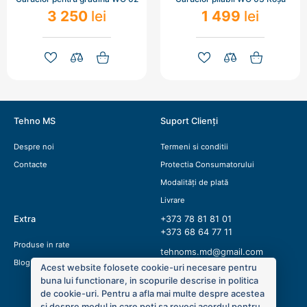
3 250
lei
1 499
lei
Tehno MS
Suport Clienți
Despre noi
Termeni si conditii
Contacte
Protectia Consumatorului
Modalități de plată
Livrare
Extra
+373 78 81 81 01
+373 68 64 77 11
Produse in rate
tehnoms.md@gmail.com
Blog
Acest website folosete cookie-uri necesare pentru
buna lui functionare, in scopurile descrise in politica
de cookie-uri. Pentru a afla mai multe despre acestea
si despre modul in care poti sa revoci acordul pentru