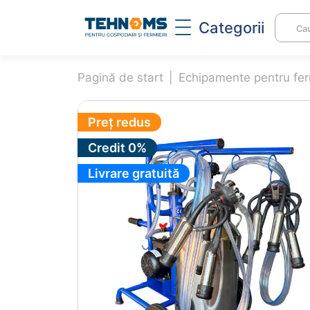
Categorii
Pagină de start
GRANULATOARE FURAJE
Echipamente pentru fe
INC
Granulatoare
In
Preț redus
Matrice și role
Pi
granulatoare
in
Credit 0%
Livrare gratuită
TOCATOARE DE FURAJE ȘI
CAS
CEREALE
Se
Tocator pentru furaje
Pr
Zdrobitoare electrică
um
rădăcinoase
Si
Moară de cereale
ac
Amestecător furaje
Si