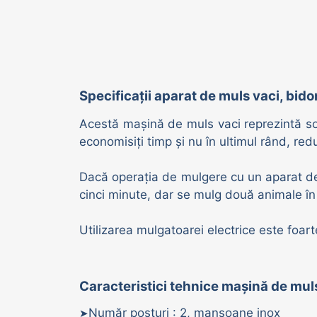
Adăpători vaci | oi | porci
Specificații aparat de muls vaci
, bid
Acestă mașină de muls vaci reprezintă sol
economisiți timp și nu în ultimul rând, reduc
Dacă operația de mulgere cu un aparat de
cinci minute, dar se mulg două animale în
Utilizarea mulgatoarei electrice este foart
Caracteristici tehnice mașină de mu
Număr posturi : 2, mansoane inox
➤