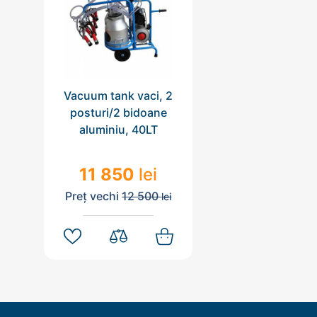
Vacuum tank vaci, 2
posturi/2 bidoane
aluminiu, 40LT
11 850
lei
Preț vechi
12 500
lei