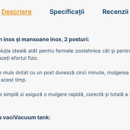
Descriere
Specificații
Recenzii
on inox și mansoane inox, 2 posturi
:
uția ideală atât pentru fermele zootehnice cât și pentr
eți efortul fizic.
 muls dotat cu un post durează cinci minute, mulgerea 
 acest timp.
e simplă si asigură o mulgere rapidă, corectă și totală a 
ls
vaci
Vacuum tank
: