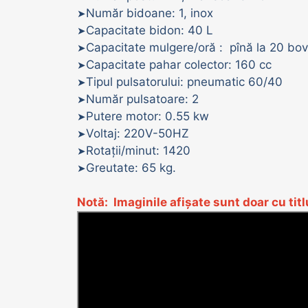
Număr bidoane: 1, inox
➤
Capacitate bidon: 40 L
➤
Capacitate mulgere/oră : pînă la 20 bov
➤
Capacitate pahar colector: 160 cc
➤
Tipul pulsatorului: pneumatic 60/40
➤
Număr pulsatoare: 2
➤
Putere motor: 0.55 kw
➤
Voltaj: 220V-50HZ
➤
Rotații/minut: 1420
➤
Greutate: 65 kg.
➤
Notă: Imaginile afișate sunt doar cu tit