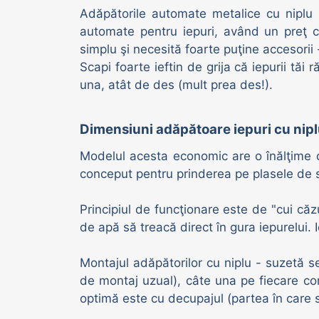
Adăpătorile automate metalice cu niplu (
Adăpători vaci | oi | porci
automate pentru iepuri, având un preţ ca
simplu şi necesită foarte puţine accesorii 
Scapi foarte ieftin de grija că iepurii tă
una, atât de des (mult prea des!).
Dimensiuni adăpătoare iepuri cu nipl
Modelul acesta economic are o înălţime d
conceput pentru prinderea pe plasele de s
Principiul de funcţionare este de "cui căzu
de apă să treacă direct în gura iepurelui.
Montajul adăpătorilor cu niplu - suzetă se p
de montaj uzual), câte una pe fiecare co
optimă este cu decupajul (partea în care s