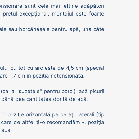
ensionare sunt cele mai ieftine adăpători
 preţul excepţional, montajul este foarte
clele sau borcănaşele pentru apă, una câte
lui cu tot cu arc este de 4,5 cm (special
re 1,7 cm în poziţia netensionată.
(ca la "suzetele" pentru porci) lasă picurii
i până bea cantitatea dorită de apă.
n poziţie orizontală pe pereţii laterali (tip
care de altfel ţi-o recomandăm -, poziţia
 sus.