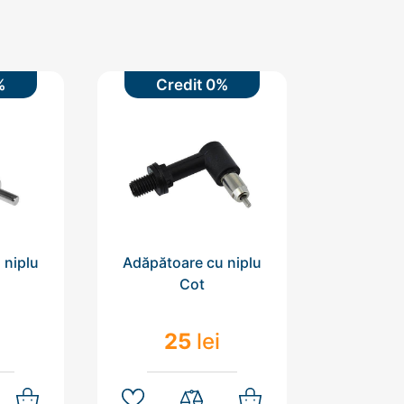
%
Credit 0%
Cre
 niplu
Adăpătoare cu niplu
Adăpătoa
Cot
25
lei
1