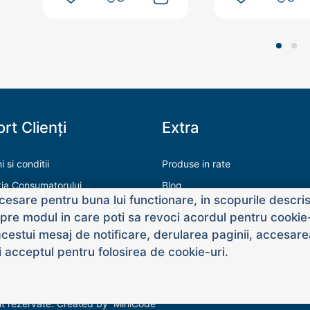
rt Clienți
Extra
 si conditii
Produse in rate
tia Consumatorului
Blog
esare pentru buna lui functionare, in scopurile descrise
ăți de plată
re modul in care poti sa revoci acordul pentru cookie-u
acestui mesaj de notificare, derularea paginii, accesare
dai acceptul pentru folosirea de cookie-uri.
nt rezervate. Created by
MiniCode