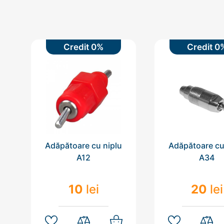
Credit 0%
Credit 0
Adăpătoare cu niplu
Adăpătoare cu
A12
A34
10
lei
20
lei