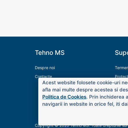
Tehno MS
Supo
Despre noi
Termeni
Contacte
Protec
Acest website folosete cookie-uri nec
Modalit
afla mai multe despre acestea si desp
Livrare
Politica de Cookies
. Prin inchiderea 
navigarii in website in orice fel, iti 
Copyright © 2020 Tehno MS. Toate drepturile su