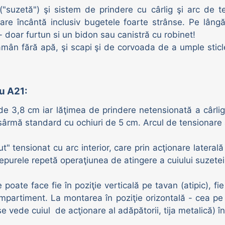
"suzetă") şi sistem de prindere cu cârlig şi arc de t
re încântă inclusiv bugetele foarte strânse. Pe lângă
- doar furtun si un bidon sau canistră cu robinet!
i rămân fără apă, şi scapi şi de corvoada de a umple sti
u A21:
e 3,8 cm iar lăţimea de prindere netensionată a cârligu
ârmă standard cu ochiuri de 5 cm. Arcul de tensionare a
t" tensionat cu arc interior, care prin acţionare laterală 
 Iepurele repetă operaţiunea de atingere a cuiului suzete
oate face fie în poziţie verticală pe tavan (atipic), fie î
mpartiment. La montarea în poziţie orizontală - cea pe 
e vede cuiul de acţionare al adăpătorii, tija metalică) în