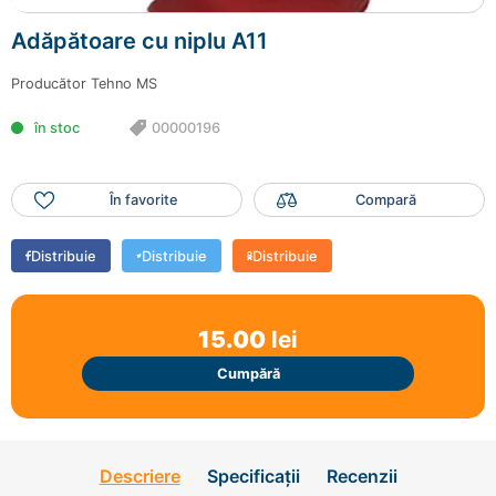
Mai adaugă produse
Adăpătoare cu niplu A11
Finalizează comanda
Producător
Tehno MS
în stoc
00000196
În favorite
Compară
Distribuie
Distribuie
Distribuie
15.00
lei
Cumpără
Descriere
Specificații
Recenzii