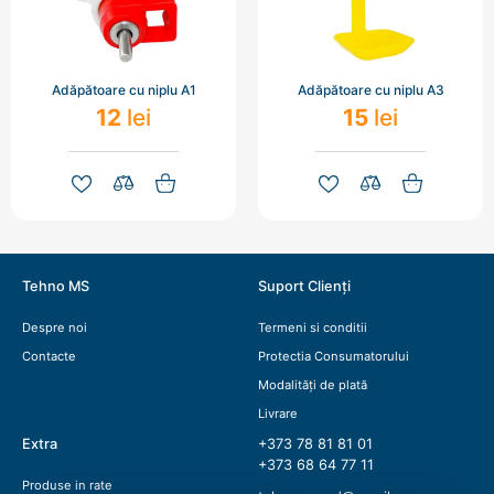
Adăpătoare cu niplu A1
Adăpătoare cu niplu A3
12
lei
15
lei
Tehno MS
Suport Clienți
Despre noi
Termeni si conditii
Contacte
Protectia Consumatorului
Modalități de plată
Livrare
Extra
+373 78 81 81 01
+373 68 64 77 11
Produse in rate