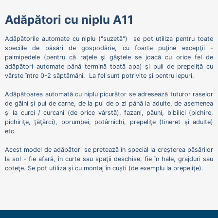
Adăpători cu niplu A
11
Adăpătorile automate cu niplu ("suzetă") se pot utiliza pentru toate
speciile de păsări de gospodărie, cu foarte puţine excepţii -
palmipedele (pentru că raţele şi gâştele se joacă cu orice fel de
adăpători automate până termină toată apa) şi puii de prepeliţă cu
vârste între 0-2 săptămâni. La fel sunt potrivite și pentru iepuri.
Adăpătoarea automată cu niplu picurător se adresează tuturor raselor
de găini şi pui de carne, de la pui de o zi până la adulte, de asemenea
şi la curci / curcani (de orice vârstă), fazani, păuni, bibilici (pichire,
pichiriţe, ţăţărci), porumbei, potârnichi, prepeliţe (tineret şi adulte)
etc.
Acest model de adăpători se pretează în special la creşterea păsărilor
la sol - fie afară, în curte sau spaţii deschise, fie în hale, grajduri sau
coteţe. Se pot utiliza şi cu montaj în cuşti (de exemplu la prepeliţe).