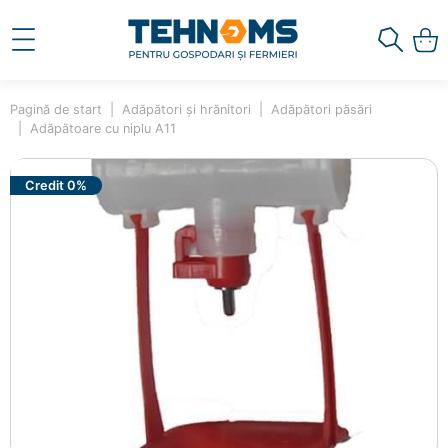
Pagină de start
Adăpători și hrănitori
Adăpători păsări
Adăpătoare cu niplu A11
Credit 0%
×
Ai adăugat în coș
Adăpătoare cu niplu A11
00000196
15.00 lei