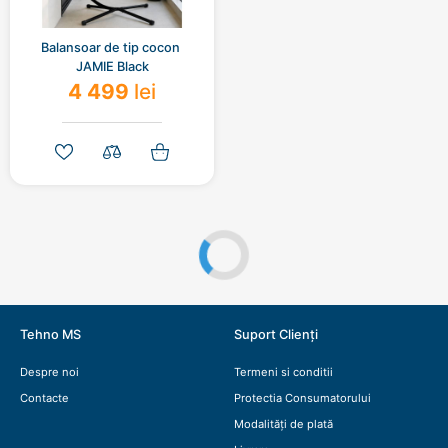
Balansoar de tip cocon 
JAMIE Black
4 499
lei
Tehno MS
Suport Clienți
Despre noi
Termeni si conditii
Contacte
Protectia Consumatorului
Modalități de plată