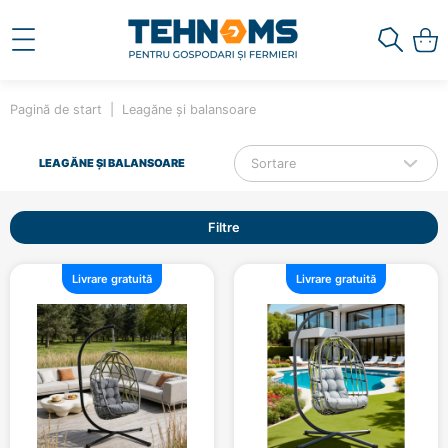
Pagină de start
Leagăne și balansoare
Sortare
LEAGĂNE ȘI BALANSOARE
Filtre
Livrare gratuită
Livrare gratuită