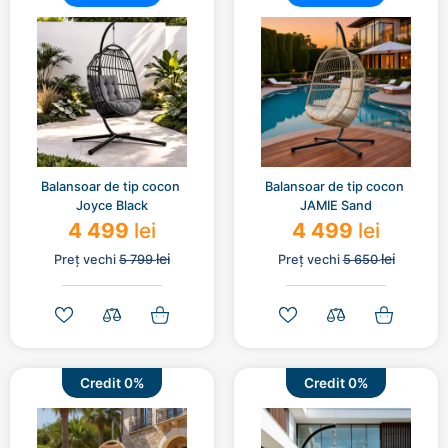
Balansoar de tip cocon 
Balansoar de tip cocon 
Joyce Black
JAMIE Sand
4 499
lei
4 499
lei
lei
lei
Preț vechi
5 799
Preț vechi
5 650
Credit 0%
Credit 0%