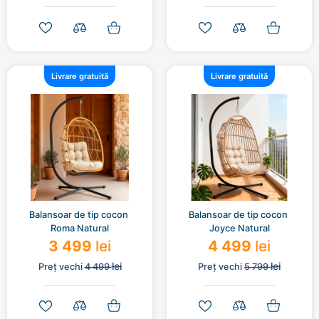
Livrare gratuită
Livrare gratuită
Balansoar de tip cocon 
Balansoar de tip cocon 
Roma Natural
Joyce Natural
3 499
lei
4 499
lei
lei
lei
Preț vechi
4 499
Preț vechi
5 799