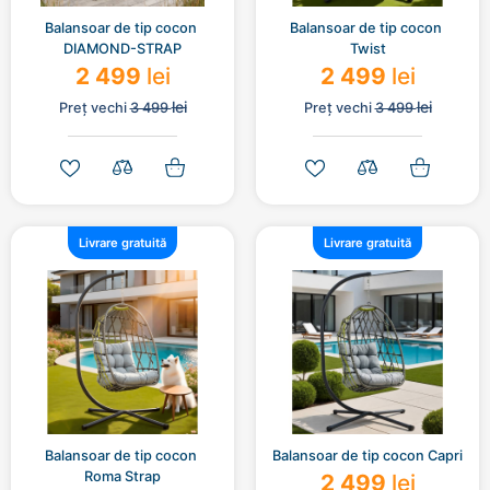
Balansoar de tip cocon 
Balansoar de tip cocon 
DIAMOND-STRAP
Twist
2 499
lei
2 499
lei
lei
lei
Preț vechi
3 499
Preț vechi
3 499
Livrare gratuită
Livrare gratuită
Balansoar de tip cocon 
Balansoar de tip cocon Capri
Roma Strap
2 499
lei